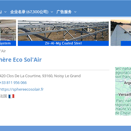
)
企业名录 (
67,300
公司)
广告服务
'Air
hère Eco Sol'Air
420 Clos De La Courtine, 93160, Noisy Le Grand
+33 811 956 066
https://sphereecosolair.fr
法国