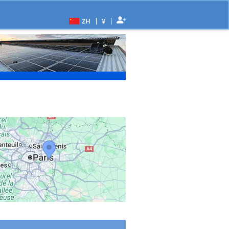
|
|
ZH
¥