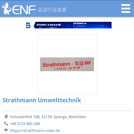
促进行业发展
Strathmann Umwelttechnik
Schusterfeld 10B, 32139, Spenge, Westfalen
+49 5225 860 288
https://strathmann-solar.de