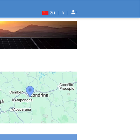
|
|
ZH
¥