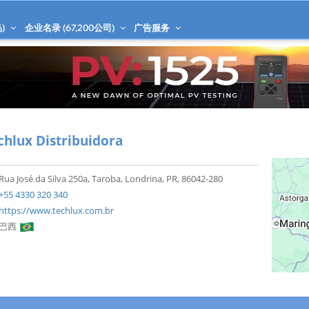
)
企业名录 (
67,200
公司)
广告服务
chlux Distribuidora
Rua José da Silva 250a, Taroba, Londrina, PR, 86042-280
+55 4330 320 340
https://www.techlux.com.br
巴西