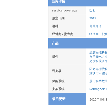
业务详情
service_coverage
巴西
成立日期
2017
语种
葡萄牙语
经销商 / 批发商
经销商，批
产品
昱辉光能科
组件
市乐能电力
光伏科技有
阳光电源股
逆变器
深圳市禾望
储能系统
厦门科华数
支架系统
Romagnole P
最后更新
2025年10月