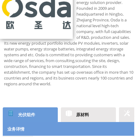
energy solution provider.
Founded in 2009 and
headquartered in Ningbo,
Zhejiang Province, Osda is a
national level high-tech
company, with full capabilities
of R&D, production and sales.
Its new energy product portfolio include PV modules, inverters, solar
water pumps, energy storage batteries, integrated energy storage
systems and etc. Osda is committed to providing customers with a
wide range of services, from consulting,scouting the site, design,
construction, financing to smart transportation. Since its
establishment, the company has set up overseas office in more than 10
countries and regions, and its business covers nearly 100 countries and
regions around the world.
光伏组件
原材料
业务详情