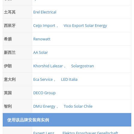
土耳其
Erel Electrical
西班牙
Ceijo Import，
Vico Export Solar Energy
希腊
Renowatt
新西兰
AA Solar
伊朗
Khorshid Lalezar，
Solargostran
意大利
Eca Service，
LED Italia
英国
DECO Group
智利
DMU Energy，
Todo Solar Chile
使用该品牌安装商实例
Expert Lenz，
Elektro Froschauer Gesellschaft，