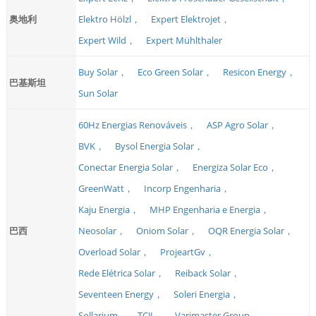
奥地利
Elektro Hölzl，
Expert Elektrojet，
Expert Wild，
Expert Mühlthaler
Buy Solar，
Eco Green Solar，
Resicon Energy，
巴基斯坦
Sun Solar
60Hz Energias Renováveis，
ASP Agro Solar，
BVK，
Bysol Energia Solar，
Conectar Energia Solar，
Energiza Solar Eco，
GreenWatt，
Incorp Engenharia，
Kaju Energia，
MHP Engenharia e Energia，
巴西
Neosolar，
Oniom Solar，
OQR Energia Solar，
Overload Solar，
ProjeartGv，
Rede Elétrica Solar，
Reiback Solar，
Seventeen Energy，
Soleri Energia，
Sollarium，
TCJL，
Varimaster Group，