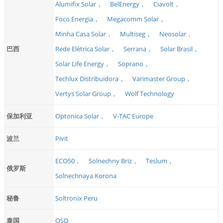
Alumifix Solar，
BelEnergy，
Ciavolt，
Foco Energia，
Megacomm Solar，
Minha Casa Solar，
Multiseg，
Neosolar，
巴西
Rede Elétrica Solar，
Serrana，
Solar Brasil，
Solar Life Energy，
Soprano，
Techlux Distribuidora，
Varimaster Group，
Vertys Solar Group，
Wolf Technology
保加利亚
Optonica Solar，
V-TAC Europe
波兰
Pivit
ECO50，
Solnechny Briz，
Teslum，
俄罗斯
Solnechnaya Korona
秘鲁
Soltronix Peru
泰国
QSD