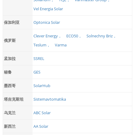
Vel Energia Solar
保加利亚
Optonica Solar
Clever Energy，
ECO50，
Solnechny Briz，
俄罗斯
Teslum，
Varma
孟加拉
SSREL
秘鲁
GES
墨西哥
SolarHub
塔吉克斯坦
Sistemavtomatika
乌克兰
ABC Solar
新西兰
AA Solar