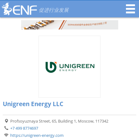
促进行业发展
Unigreen Energy LLC
Profsoyuznaya Street, 65, Building 1, Moscow, 117342
+7 499 8774697
https://unigreen-energy.com