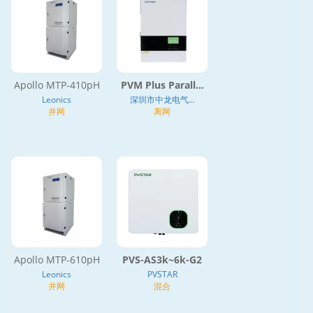
Apollo MTP-410pH
PVM Plus Parall...
Leonics
深圳市中龙电气...
并网
离网
Apollo MTP-610pH
PVS-AS3k~6k-G2
Leonics
PVSTAR
并网
混合