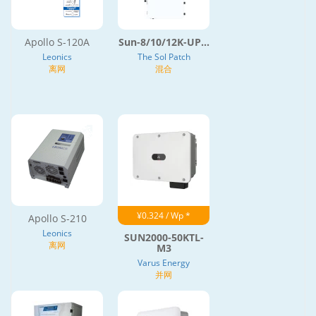
Apollo S-120A
Sun-8/10/12K-UP...
Leonics
The Sol Patch
离网
混合
¥0.324 / Wp *
Apollo S-210
Leonics
SUN2000-50KTL-
离网
M3
Varus Energy
并网