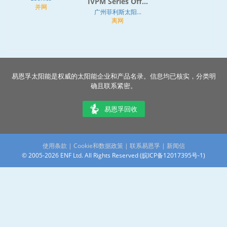
IVPM Series Off...
并网
广州菲利斯太阳...
离网
易恩孚太阳能是权威的太阳能企业和产品名录。信息均已核实，分类明
确且联系紧密。
易恩孚回收
使用条款
|
Cookie和数据政策
|
联系易恩孚
|
新闻信
© 2005-2026 ENF Ltd. All Rights Reserved (
皖ICP备12017395号-1
)