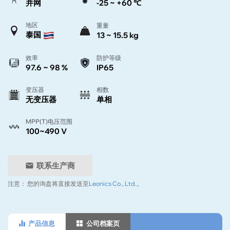
并网
-25 ~ +60 ℃
地区
重量
泰国
13 ~ 15.5 kg
效率
防护等级
97.6 ~ 98 %
IP65
变压器
相数
无变压器
单相
MPP(T)电压范围
100~490 V
联系生产商
注意：
您的询盘将直接发送至
Leonics Co., Ltd.
。
产品信息
公司档案页