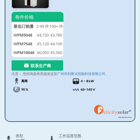
每件价格
最低订购量
2-99
件
100+
件
IVPM5048
¥4,720
¥3,780
IVPM7548
¥5,120
¥4,100
IVPM10048
¥6,950
¥5,560
联系生产商
注意：
您的询盘将直接发送至
广州菲利斯太阳能科技有限公司
。
离网
4 ~ 8 kW
95 %
65~145 V
类型
工作温度范围