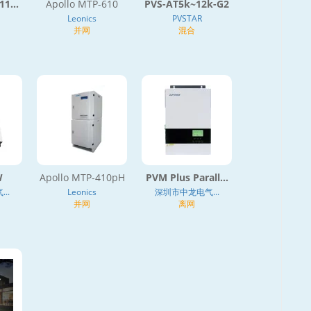
11...
Apollo MTP-610
PVS-AT5k~12k-G2
Leonics
PVSTAR
并网
混合
W
Apollo MTP-410pH
PVM Plus Parall...
..
Leonics
深圳市中龙电气...
并网
离网