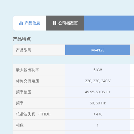
产品信息
公司档案页
产品特点
产品型号
M-412E
最大输出功率
5 kW
标称交流电压
220, 230, 240 V
频率范围
49.95-60.06 Hz
频率
50, 60 Hz
总谐波失真 （THDi）
< 4 %
相数
1