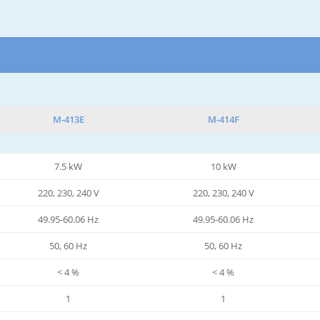
M-413E
M-414F
7.5 kW
10 kW
220, 230, 240 V
220, 230, 240 V
49.95-60.06 Hz
49.95-60.06 Hz
50, 60 Hz
50, 60 Hz
< 4 %
< 4 %
1
1