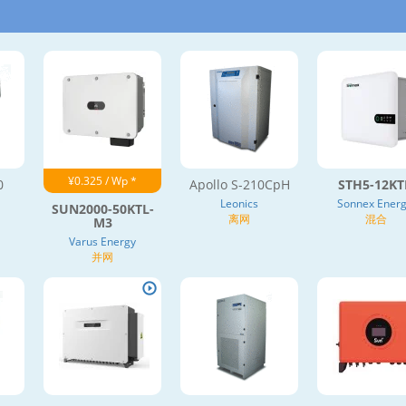
¥0.325 / Wp *
0
Apollo S-210CpH
STH5-12K
Leonics
Sonnex Energ
SUN2000-50KTL-
离网
混合
M3
Varus Energy
并网