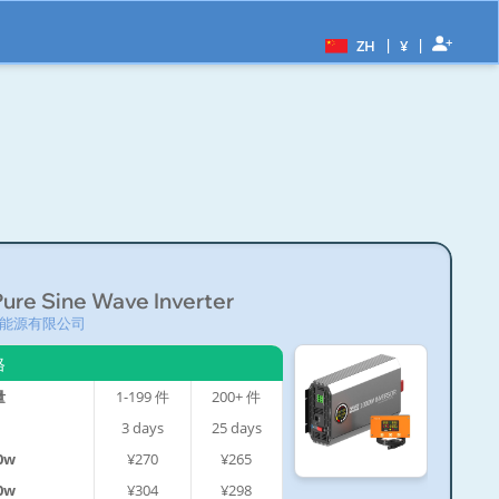
|
|
ZH
¥
ure Sine Wave Inverter
能源有限公司
格
量
1-199
件
200+
件
3
days
25
days
0w
¥270
¥265
0w
¥304
¥298