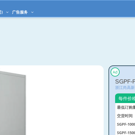
司)
广告服务
Ad
SGPF-P
浙江尚高新
每件价
最低订购
交货时间
SGPF-100
SGPF-150