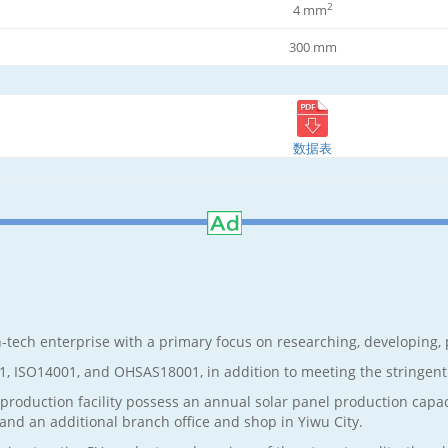
2
4 mm
300 mm
数据表
-tech enterprise with a primary focus on researching, developing, p
01, ISO14001, and OHSAS18001, in addition to meeting the stringent
production facility possess an annual solar panel production capa
, and an additional branch office and shop in Yiwu City.