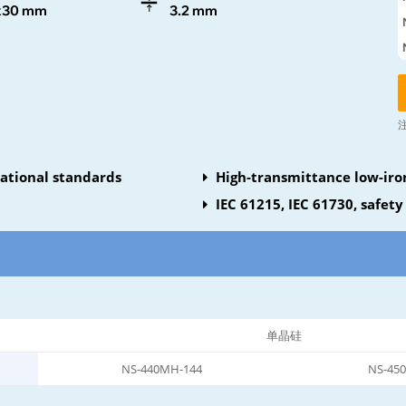
x30 mm
3.2 mm
national standards
High-transmittance low-iro
resistant silicon
IEC 61215, IEC 61730, safety 
单晶硅
NS-440MH-144
NS-45