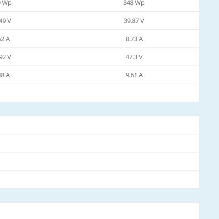
0 Wp
348 Wp
49 V
39.87 V
62 A
8.73 A
92 V
47.3 V
48 A
9.61 A