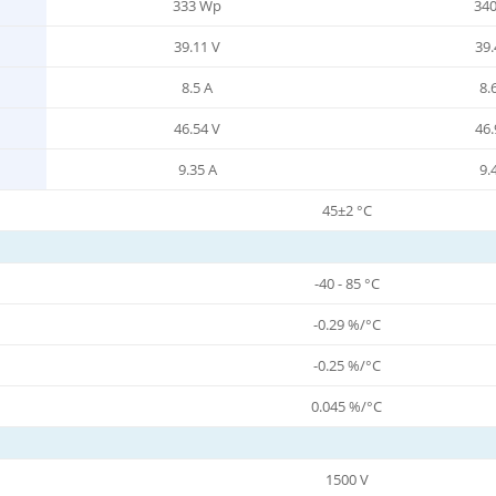
333 Wp
34
39.11 V
39.
8.5 A
8.
46.54 V
46.
9.35 A
9.
45±2 °C
-40 - 85 °C
-0.29 %/°C
-0.25 %/°C
0.045 %/°C
1500 V