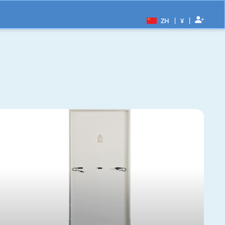
|
|
ZH
¥