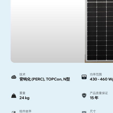
技术
功率范围
背钝化 (PERC), TOPCon, N型
430 - 460 W
重量
产品质量保证
24 kg
15 年
组件效率
尺寸