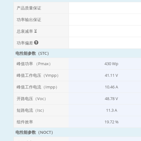
产品质量保证
功率输出保证
总衰减率 ⏳
功率偏差
电性能参数（STC）
峰值功率 （Pmax）
430 Wp
峰值工作电压（Vmpp）
41.11 V
峰值工作电流（Impp）
10.46 A
开路电压（Voc）
48.78 V
短路电流（Isc）
11.3 A
组件效率
19.72 %
电性能参数（NOCT）