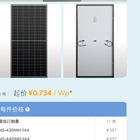
起价
¥0.734
/ Wp
*
价 格：
每件价格
最低订购量
1+
件
NS-430MH-144
¥337
NS-440MH-144
¥337