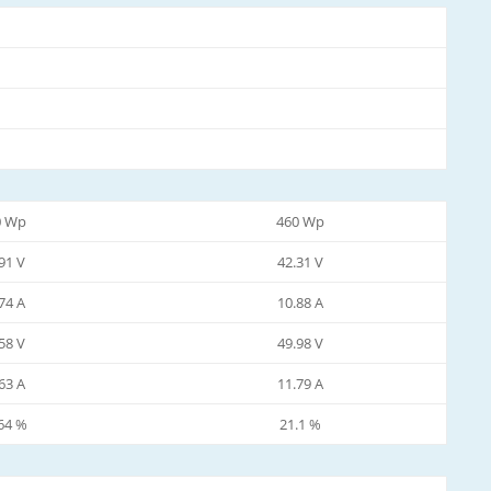
0 Wp
460 Wp
91 V
42.31 V
74 A
10.88 A
58 V
49.98 V
63 A
11.79 A
64 %
21.1 %