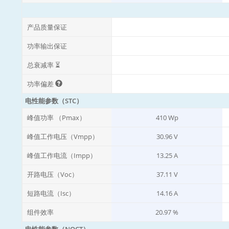
产品质量保证
功率输出保证
总衰减率 ⏳
功率偏差
电性能参数（STC）
峰值功率 （Pmax）
410 Wp
峰值工作电压（Vmpp）
30.96 V
峰值工作电流（Impp）
13.25 A
开路电压（Voc）
37.11 V
短路电流（Isc）
14.16 A
组件效率
20.97 %
电性能参数（NOCT）