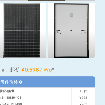
起价
¥0.598
/ Wp
*
价 格：
每件价格
最低订购量
1+
件
NS-410MH-108
¥263
NS-420MH-108
¥263