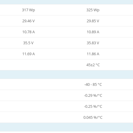
317 Wp
325 Wp
29.46 V
29.85 V
10.78 A
10.89 A
35.5 V
35.83 V
11.69 A
11.86 A
45±2 °C
-40 - 85 °C
-0.29 %/°C
-0.25 %/°C
0.045 %/°C