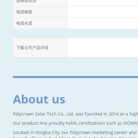
连接器类型
电缆截面
电缆长度
下载公司产品详情
About us
Polycrown Solar Tech Co., Ltd. was founded in 2014 as a high
Our product line proudly holds certifications such as ISO90
Located in Ningbo City, our Polycrown marketing center and 