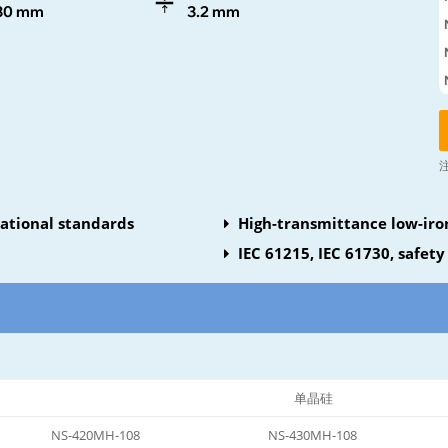
30 mm
3.2 mm
national standards
High-transmittance low-iro
resistant silicon
IEC 61215, IEC 61730, safety 
单晶硅
NS-420MH-108
NS-430MH-108