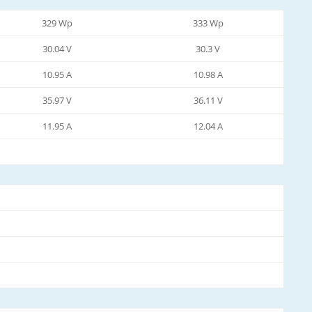
329 Wp
333 Wp
30.04 V
30.3 V
10.95 A
10.98 A
35.97 V
36.11 V
11.95 A
12.04 A