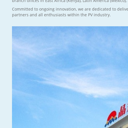
branch offices in East Africa (Kenya), Latin America (Mexico)
Committed to ongoing innovation, we are dedicated to deliver
partners and all enthusiasts within the PV industry.