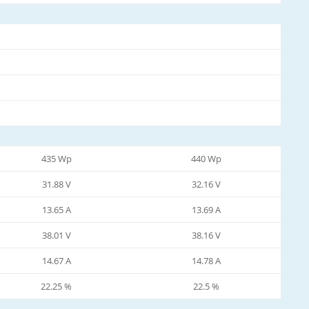
435 Wp
440 Wp
31.88 V
32.16 V
13.65 A
13.69 A
38.01 V
38.16 V
14.67 A
14.78 A
22.25 %
22.5 %