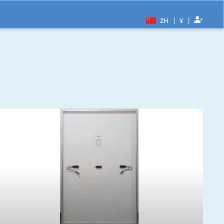
|
|
ZH
¥