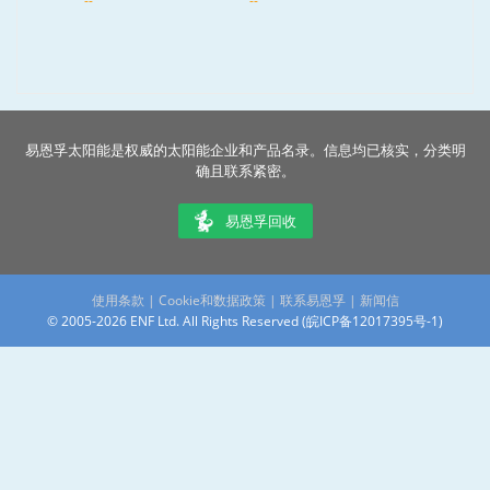
--
--
易恩孚太阳能是权威的太阳能企业和产品名录。信息均已核实，分类明
确且联系紧密。
易恩孚回收
使用条款
|
Cookie和数据政策
|
联系易恩孚
|
新闻信
© 2005-2026 ENF Ltd. All Rights Reserved (
皖ICP备12017395号-1
)