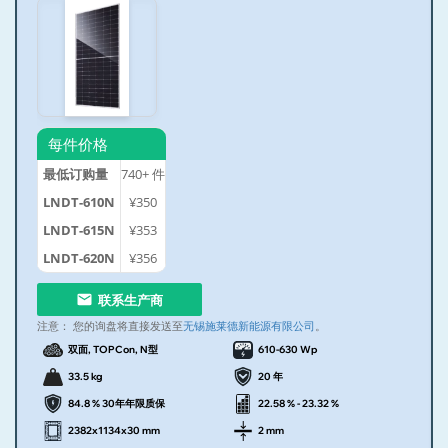
每件价格
最低订购量
740+
件
LNDT-610N
¥350
LNDT-615N
¥353
LNDT-620N
¥356
联系生产商
注意：
您的询盘将直接发送至
无锡施莱德新能源有限公司
。
双面, TOPCon, N型
610-630 Wp
33.5 kg
20 年
84.8 % 30年年限质保
22.58 % - 23.32 %
2382x1134x30 mm
2 mm