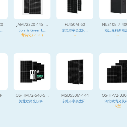
20
JAM72S20 445-...
FL450M-60
NES108-7-400
.
Solaris Green E...
东莞市宇奕太阳...
浙江嘉科新能源.
背钝化 (PERC)
--
--
P
OS-HM72-540-5...
MSD550M-144
OS-HP72-330-
.
河北欧尚光伏科...
东莞市宇奕太阳...
河北欧尚光伏科.
--
--
N型