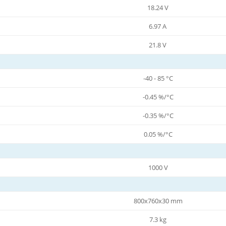
18.24 V
6.97 A
21.8 V
-40 - 85 °C
-0.45 %/°C
-0.35 %/°C
0.05 %/°C
1000 V
800x760x30 mm
7.3 kg