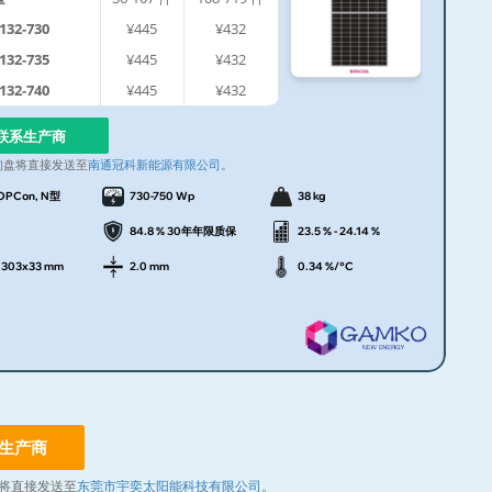
32-730
¥445
¥432
32-735
¥445
¥432
32-740
¥445
¥432
联系生产商
询盘将直接发送至
南通冠科新能源有限公司
。
OPCon, N型
730-750 Wp
38 kg
84.8 % 30年年限质保
23.5 % - 24.14 %
1303x33 mm
2.0 mm
0.34 %/°C
生产商
将直接发送至
东莞市宇奕太阳能科技有限公司
。