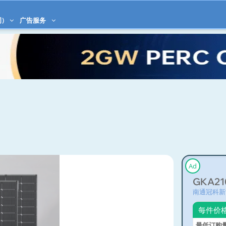
)
广告服务
Ad
GKA21
南通冠科新
每件价
最低订购