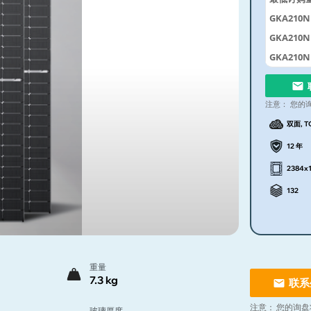
GKA210N1
GKA210N1
GKA210N1
注意：
您的
双面, T
12 年
2384x
132
重量
7.3 kg
联系
注意：
您的询盘
玻璃厚度