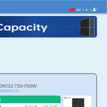
|
|
ZH
¥
0N132 730-750W
能源有限公司
格
量
36-107
件
108-719
件