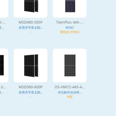
-...
MSD480-505P
TwinPlus 445-...
..
东莞市宇奕太阳...
KENO
--
背钝化 (PERC)
3...
MSD580-600P
OS-HM72-445-4...
..
东莞市宇奕太阳...
河北欧尚光伏科...
--
N型