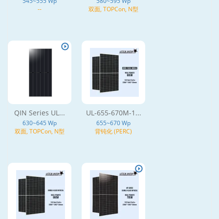
545~555 Wp
580~595 Wp
--
双面, TOPCon, N型
QIN Series UL...
UL-655-670M-1...
630~645 Wp
655~670 Wp
双面, TOPCon, N型
背钝化 (PERC)