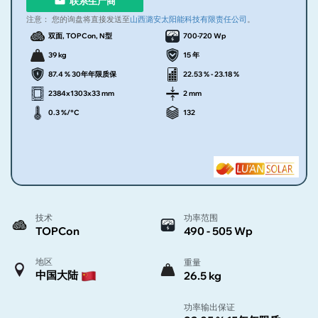
联系生产商
注意：
您的询盘将直接发送至
山西潞安太阳能科技有限责任公司
。
双面, TOPCon, N型
700-720 Wp
39 kg
15 年
87.4 % 30年年限质保
22.53 % - 23.18 %
2384x1303x33 mm
2 mm
0.3 %/°C
132
技术
功率范围
TOPCon
490 - 505 Wp
地区
重量
中国大陆
26.5 kg
功率输出保证