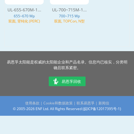
UL-655-670M-1...
UL-700~715M-1...
655~670 Wp
700~715 Wp
双面, 背钝化 (PERC)
双面, TOPCon, N型
易恩孚太阳能是权威的太阳能企业和产品名录。信息均已核实，分类明
确且联系紧密。
易恩孚回收
使用条款
|
Cookie和数据政策
|
联系易恩孚
|
新闻信
© 2005-2026 ENF Ltd. All Rights Reserved (
皖ICP备12017395号-1
)