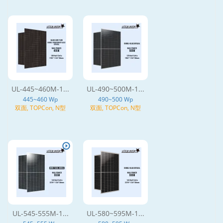
UL-445~460M-1...
UL-490~500M-1...
445~460 Wp
490~500 Wp
双面, TOPCon, N型
双面, TOPCon, N型
UL-545-555M-1...
UL-580~595M-1...