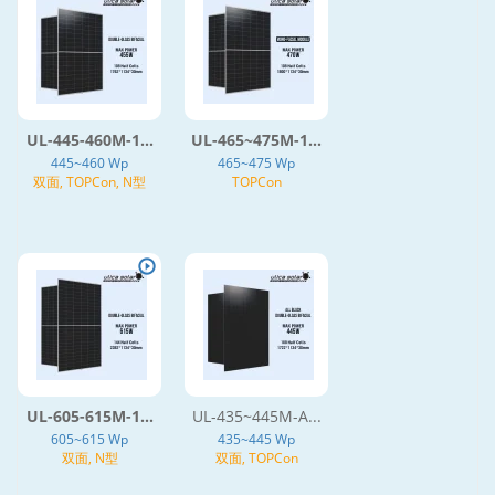
UL-445-460M-1...
UL-465~475M-1...
445~460 Wp
465~475 Wp
双面, TOPCon, N型
TOPCon
UL-605-615M-1...
UL-435~445M-A...
605~615 Wp
435~445 Wp
双面, N型
双面, TOPCon