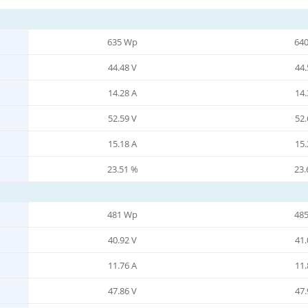
635 Wp
64
44.48 V
44.
14.28 A
14.
52.59 V
52.
15.18 A
15.
23.51 %
23.
481 Wp
48
40.92 V
41.
11.76 A
11.
47.86 V
47.