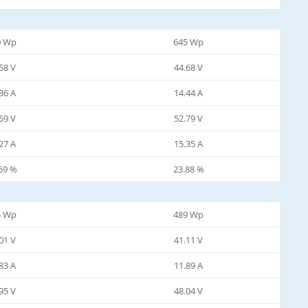
0 Wp
645 Wp
58 V
44.68 V
36 A
14.44 A
69 V
52.79 V
27 A
15.35 A
69 %
23.88 %
5 Wp
489 Wp
01 V
41.11 V
83 A
11.89 A
95 V
48.04 V