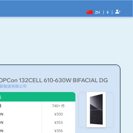
|
|
ZH
¥
210R TOPCon 132CELL 610-630W BIFACIAL DG
新能源有限公司
格
量
740+
件
0N
¥350
5N
¥353
0N
¥356