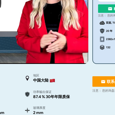
注意：
您的
双面, T
20 年
2382x
132
地区
中国大陆
联系
注意：
您的询盘
功率输出保证
87.4 % 30年年限质保
玻璃厚度
mm
2 mm