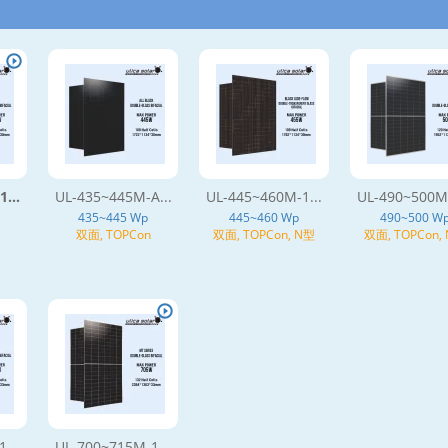
...
UL-435~445M-A...
UL-445~460M-1...
UL-490~500M-
435~445 Wp
445~460 Wp
490~500 W
双面, TOPCon
双面, TOPCon, N型
双面, TOPCon,
...
UL-700~715M-1...