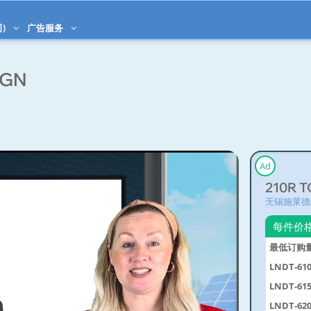
)
广告服务
DGN
Ad
无锡施莱德
每件价
最低订购
LNDT-61
LNDT-61
LNDT-62