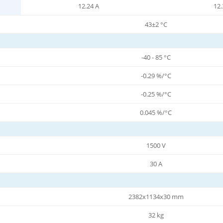
12.24 A
12.
43±2 °C
-40 - 85 °C
-0.29 %/°C
-0.25 %/°C
0.045 %/°C
1500 V
30 A
2382x1134x30 mm
32 kg