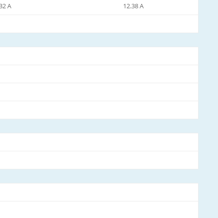
32 A
12.38 A