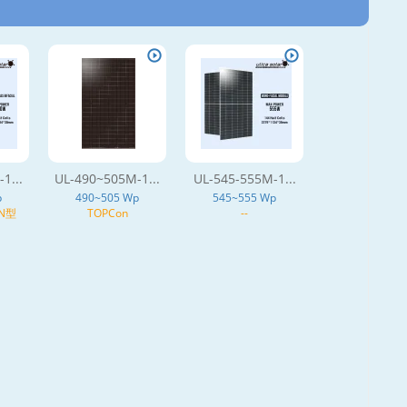
1...
UL-490~505M-1...
UL-545-555M-1...
p
490~505 Wp
545~555 Wp
 N型
TOPCon
--