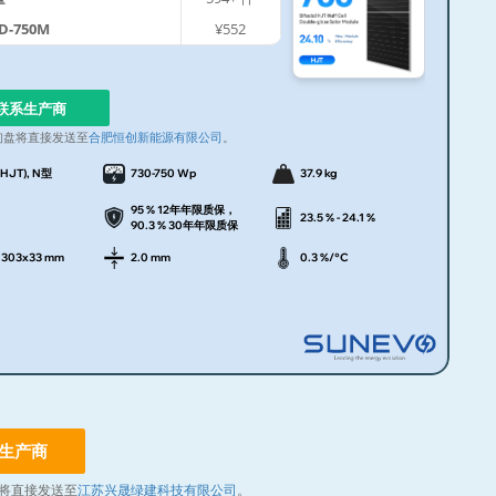
D-750M
¥552
联系生产商
询盘将直接发送至
合肥恒创新能源有限公司
。
HJT), N型
730-750 Wp
37.9 kg
95 % 12年年限质保，
23.5 % - 24.1 %
90.3 % 30年年限质保
1303x33 mm
2.0 mm
0.3 %/°C
生产商
将直接发送至
江苏兴晟绿建科技有限公司
。