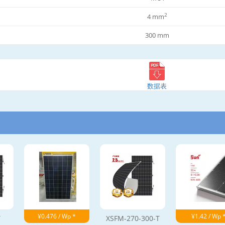
2
4 mm
300 mm
数据表
¥0.476 / Wp *
¥1.42 / Wp 
T
XSFM-270-300-T