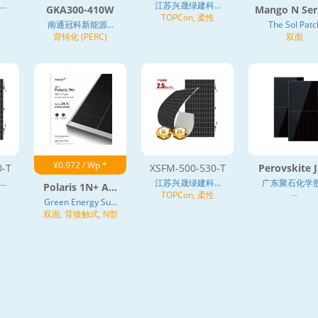
.
江苏兴晟绿建科...
GKA300-410W
Mango N Seri
TOPCon, 柔性
南通冠科新能源...
The Sol Patc
背钝化 (PERC)
双面
¥0.972 / Wp *
0-T
XSFM-500-530-T
Perovskite JS
.
江苏兴晟绿建科...
广东聚石化学股.
Polaris 1N+ A...
TOPCon, 柔性
--
Green Energy Su...
双面, 背接触式, N型