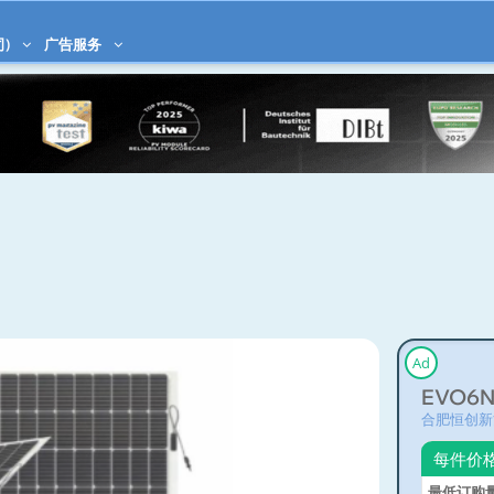
司)
广告服务
Ad
EVO6N 
合肥恒创新
每件价
最低订购