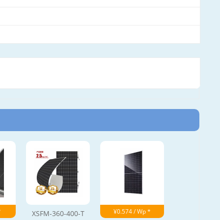
*
¥0.574 / Wp *
XSFM-360-400-T