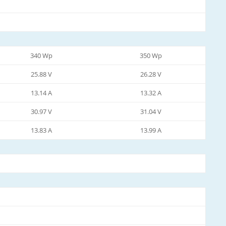
340 Wp
350 Wp
25.88 V
26.28 V
13.14 A
13.32 A
30.97 V
31.04 V
13.83 A
13.99 A