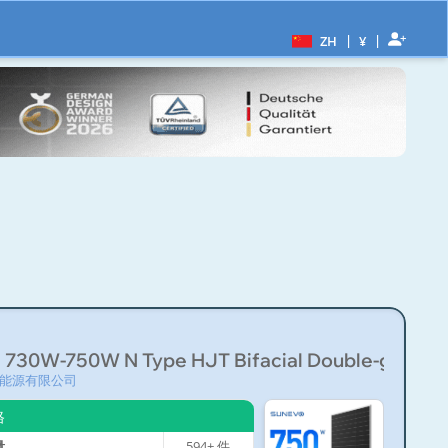
|
|
ZH
¥
730W-750W N Type HJT Bifacial Double-glas...
能源有限公司
格
量
594+
件