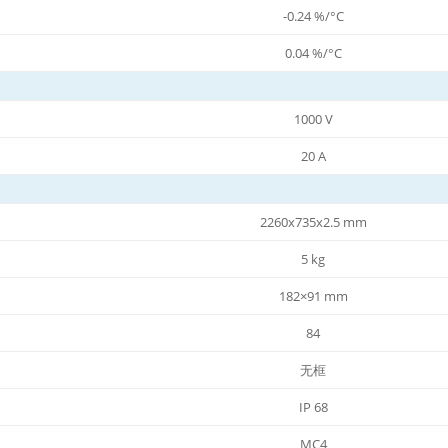
-0.24 %/°C
0.04 %/°C
1000 V
20 A
2260x735x2.5 mm
5 kg
182×91 mm
84
无框
IP 68
MC4