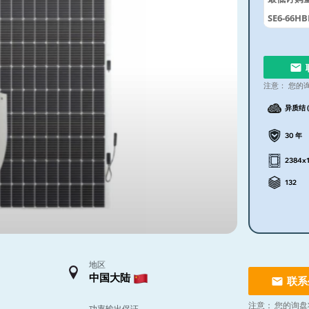
SE6-66HB
注意：
您的
异质结 (
30 年
2384x
132
地区
中国大陆
联系
注意：
您的询盘
功率输出保证