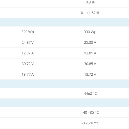
0.8 %
0 ~ +1.52 %
320 Wp
330 Wp
24.87 V
25.38 V
12.87 A
13.01 A
30.72 V
30.85 V
13.77 A
13.72 A
44±2 °C
-40 - 85 °C
-0.26 %/°C