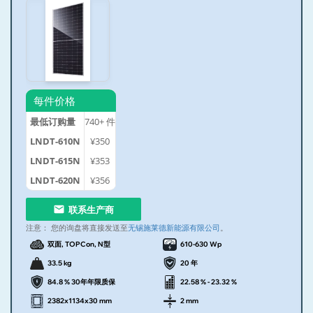
每件价格
最低订购量
740+
件
LNDT-610N
¥350
LNDT-615N
¥353
LNDT-620N
¥356
联系生产商
注意：
您的询盘将直接发送至
无锡施莱德新能源有限公司
。
双面, TOPCon, N型
610-630 Wp
33.5 kg
20 年
84.8 % 30年年限质保
22.58 % - 23.32 %
2382x1134x30 mm
2 mm