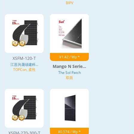
BIPV
¥1.42 / Wp *
XSFM-120-T
江苏兴晟绿建科...
Mango N Serie...
TOPCon, 柔性
The Sol Patch
双面
¥0.574 / Wp *
XSFM-270-300-T