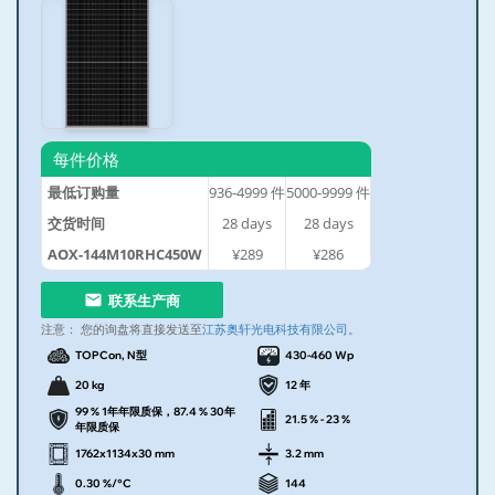
每件价格
最低订购量
936-4999
件
5000-9999
件
交货时间
28
days
28
days
AOX-144M10RHC450W
¥289
¥286
联系生产商
注意：
您的询盘将直接发送至
江苏奥轩光电科技有限公司
。
TOPCon, N型
430-460 Wp
20 kg
12 年
99 % 1年年限质保，87.4 % 30年
21.5 % - 23 %
年限质保
1762x1134x30 mm
3.2 mm
0.30 %/°C
144