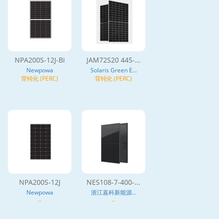
NPA200S-12J-Bi
JAM72S20 445-...
Newpowa
Solaris Green E...
背钝化 (PERC)
背钝化 (PERC)
NPA200S-12J
NES108-7-400-...
Newpowa
浙江嘉科新能源...
--
--