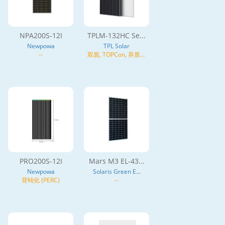
NPA200S-12I
TPLM-132HC Se...
Newpowa
TPL Solar
--
双面, TOPCon, 异质结
(HJT), N型
PRO200S-12I
Mars M3 EL-43...
Newpowa
Solaris Green E...
背钝化 (PERC)
--