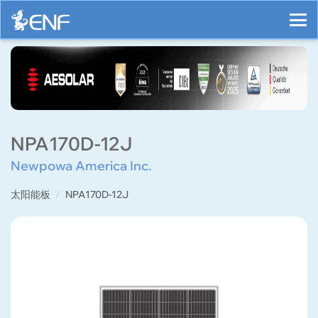
NPA170D-12J
Newpowa America Inc.
太阳能板
NPA170D-12J