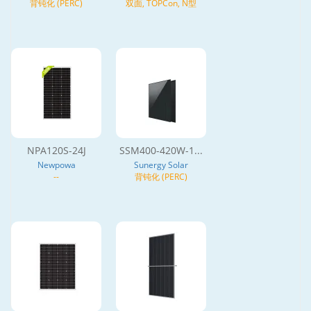
背钝化 (PERC)
双面, TOPCon, N型
NPA120S-24J
SSM400-420W-1...
Newpowa
Sunergy Solar
--
背钝化 (PERC)