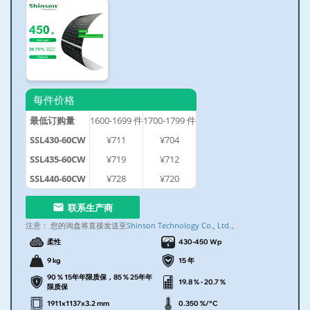
每件价格
最低订购量
1600-1699
件
1700-1799
件
SSL430-60CW
¥711
¥704
SSL435-60CW
¥719
¥712
SSL440-60CW
¥728
¥720
联系生产商
注意：
您的询盘将直接发送至
Shinson Technology Co., Ltd.
。
柔性
430-450 Wp
9 kg
15 年
90 % 15年年限质保，85 % 25年年
19.8 % - 20.7 %
限质保
1911x1137x3.2 mm
0.350 %/°C