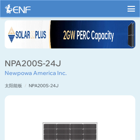
NPA200S-24J
Newpowa America Inc.
太阳能板
NPA200S-24J