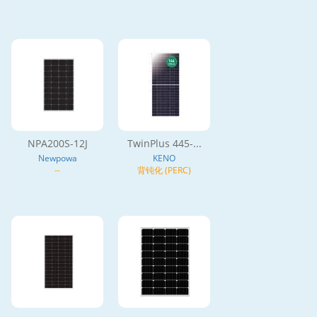
NPA200S-12J
TwinPlus 445-...
Newpowa
KENO
--
背钝化 (PERC)