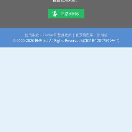
确且联系紧密。
易恩孚回收
使用条款
|
Cookie和数据政策
|
联系易恩孚
|
新闻信
© 2005-2026 ENF Ltd. All Rights Reserved (
皖ICP备12017395号-1
)