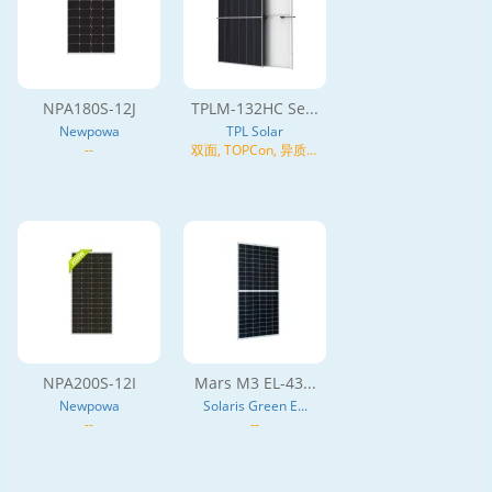
NPA180S-12J
TPLM-132HC Se...
Newpowa
TPL Solar
--
双面, TOPCon, 异质结
(HJT), N型
NPA200S-12I
Mars M3 EL-43...
Newpowa
Solaris Green E...
--
--