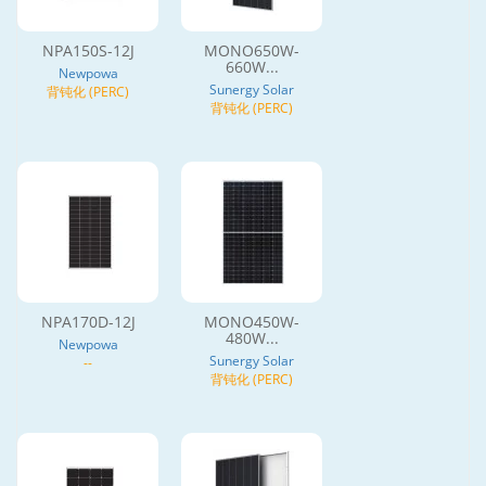
NPA150S-12J
MONO650W-
660W...
Newpowa
Sunergy Solar
背钝化 (PERC)
背钝化 (PERC)
NPA170D-12J
MONO450W-
480W...
Newpowa
Sunergy Solar
--
背钝化 (PERC)