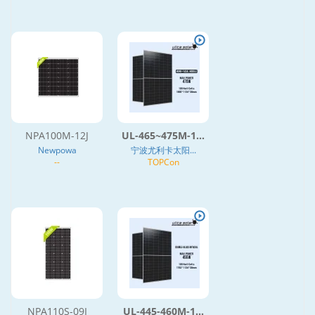
NPA100M-12J
UL-465~475M-1...
Newpowa
宁波尤利卡太阳...
--
TOPCon
NPA110S-09I
UL-445-460M-1...