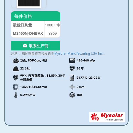
每件价格
最低订购量
1000+
件
MS460N-DHBAX
¥369
联系生产商
注意：
您的询盘将直接发送至
Mysolar Manufacturing USA Inc.
。
双面, TOPCon, N型
435-460 Wp
22.6 kg
25 年
99 % 1年年限质保，88.85 % 30年
21.77 % - 23.02 %
年限质保
1762x1134x30 mm
2 mm
0.29 %/°C
108