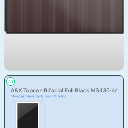
Ad
A&X Topcon Bifacial Full Black MS435-460
Mysolar Manufacturing USA Inc.