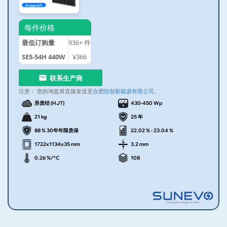
每件价格
最低订购量
936+
件
SE5-54H 440W
¥366
联系生产商
注意：
您的询盘将直接发送至
合肥恒创新能源有限公司
。
异质结 (HJT)
430-450 Wp
21 kg
25 年
88 % 30年年限质保
22.02 % - 23.04 %
1722x1134x35 mm
3.2 mm
0.26 %/°C
108