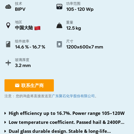
技术
功率范围
BIPV
105 - 120 Wp
地区
重量
中国大陆
12.5 kg
组件效率
尺寸
14.6 % - 16.7 %
1200x600x7 mm
玻璃厚度
3.2 mm
联系生产商
注意：
您的询盘将直接发送至
广东聚石化学股份有限公司
。
High efficiency up to 16.7%. Power range 105–120W
Low temperature coefficient. Passed hail & 2400Pa
load
Dual glass durable design. Stable & long-life