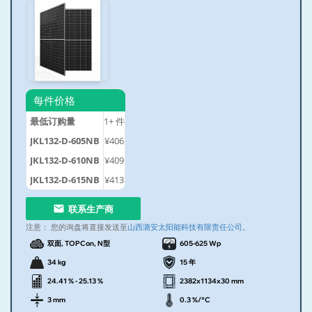
每件价格
最低订购量
1+
件
JKL132-D-605NB
¥406
JKL132-D-610NB
¥409
JKL132-D-615NB
¥413
联系生产商
注意：
您的询盘将直接发送至
山西潞安太阳能科技有限责任公司
。
双面, TOPCon, N型
605-625 Wp
34 kg
15 年
24.41 % - 25.13 %
2382x1134x30 mm
3 mm
0.3 %/°C