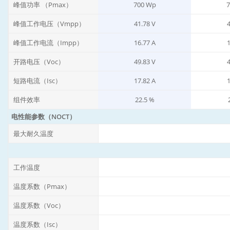
峰值功率 （Pmax）
700 Wp
7
峰值工作电压（Vmpp）
41.78 V
4
峰值工作电流（Impp）
16.77 A
1
开路电压（Voc）
49.83 V
4
短路电流（Isc）
17.82 A
1
组件效率
22.5 %
电性能参数（NOCT）
最大耐久温度
工作温度
温度系数（Pmax）
温度系数（Voc）
温度系数（Isc）