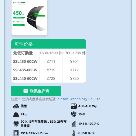
每件价格
最低订购量
1600-1699
件
1700-1799
件
SSL430-60CW
¥711
¥704
SSL435-60CW
¥719
¥712
SSL440-60CW
¥728
¥720
联系生产商
注意：
您的询盘将直接发送至
Shinson Technology Co., Ltd.
。
柔性
430-450 Wp
9 kg
15 年
90 % 15年年限质保，85 % 25年年
19.8 % - 20.7 %
限质保
1911x1137x3.2 mm
0.350 %/°C