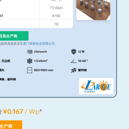
15
days
GM
¥160
18
联系生产商
询盘将直接发送至
厦门来际铝业有限公司
。
216 km/h
12 年
，无边框
1.5 kN/m²
10-60 °
横向
500-1500 mm
镀锌钢
锈钢，镀锌钢
价
¥0.167
/ Wp
*
生产商