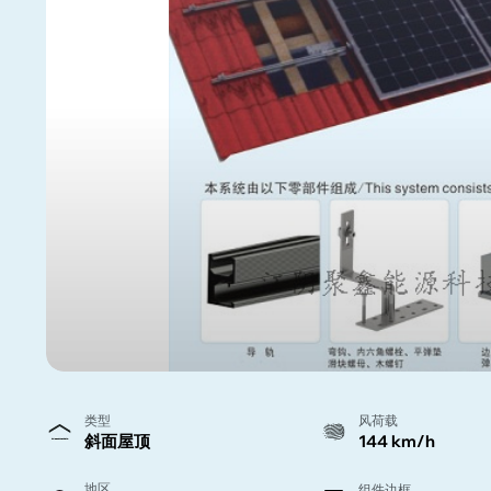
类型
风荷载
斜面屋顶
144 km/h
地区
组件边框