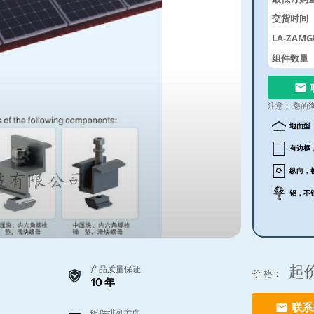
交货时间
LA-ZAM
组件数量
注意：
您的
地面型
有边框
纵向，
铝，不
起
产品质量保证
价 格：
10 年
联系
组件排列方向