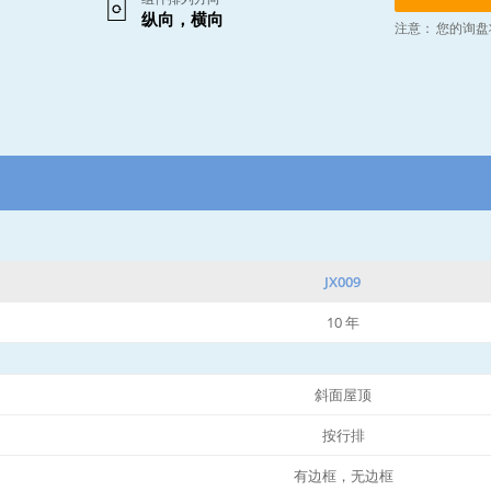
纵向，横向
注意：
您的询盘
JX009
10 年
斜面屋顶
按行排
有边框，无边框