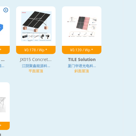
*
¥0.178 / Wp *
¥0.139 / Wp *
...
JX015 Concret...
TILE Solution
..
江阴聚鑫能源科...
厦门华谱光电科...
平面屋顶
斜面屋顶
*
 ...