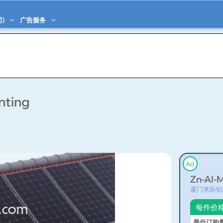
司)
广告服务
nting
Ad
Zn-Al-
厦门来际铝
每件价
最低订购