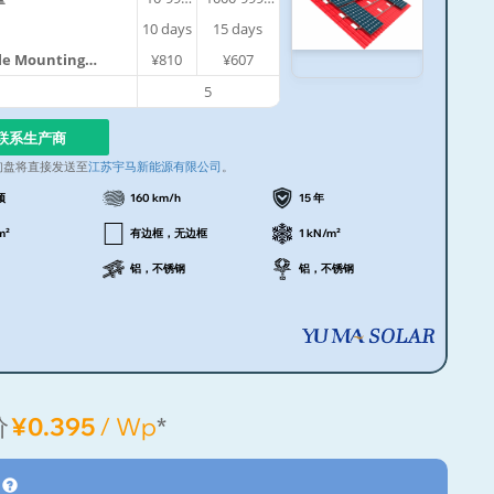
件
件
10
days
15
days
ile Mounting
¥810
¥607
5
联系生产商
询盘将直接发送至
江苏宇马新能源有限公司
。
顶
160 km/h
15 年
m²
有边框，无边框
1 kN/m²
铝，不锈钢
铝，不锈钢
价
¥0.395
/ Wp
*
格