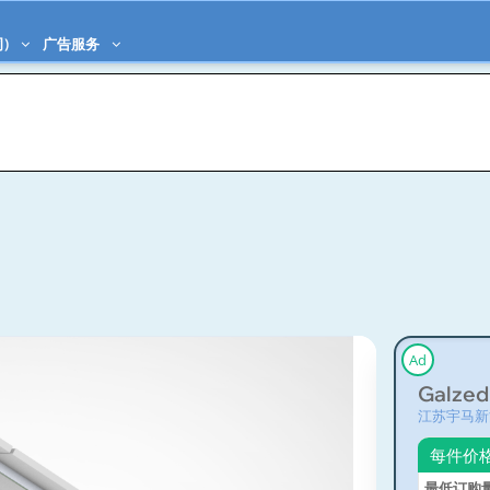
)
广告服务
Ad
Galzed
江苏宇马新
每件价
最低订购