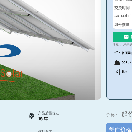
交货时间
Galzed T
System
组件数量
注意：
您的
斜面屋
30 kg/
纵向
起
产品质量保证
价 格：
15 年
每件价
倾斜角度