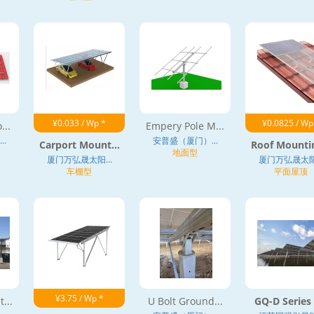
¥0.033 / Wp *
¥0.0825 / Wp
...
Empery Pole M...
.
安普盛（厦门）...
Carport Mount...
Roof Mountin
地面型
厦门万弘晟太阳...
厦门万弘晟太阳.
车棚型
平面屋顶
¥3.75 / Wp *
...
U Bolt Ground...
GQ-D Series F