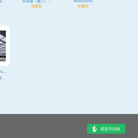
..
安普盛（厦门）...
Wattuneed
地面型
车棚型
o...
..
易恩孚回收