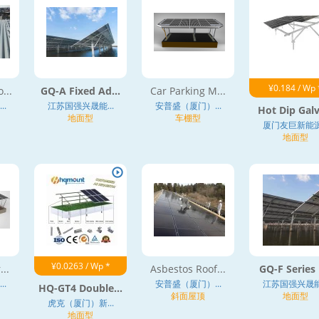
¥0.184 / Wp 
...
GQ-A Fixed Ad...
Car Parking M...
.
江苏国强兴晟能...
安普盛（厦门）...
Hot Dip Galv
地面型
车棚型
厦门友巨新能源.
地面型
¥0.0263 / Wp *
..
Asbestos Roof...
GQ-F Series F
.
安普盛（厦门）...
江苏国强兴晟能.
HQ-GT4 Double...
斜面屋顶
地面型
虎克（厦门）新...
地面型