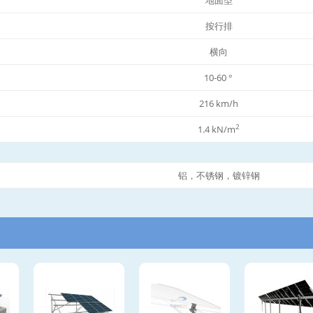
按行排
横向
10-60 °
216 km/h
2
1.4 kN/m
铝，不锈钢，镀锌钢