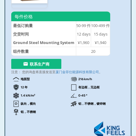
每件价格
最低订购量
50-99
件
100-499
件
交货时间
12
days
15
days
Ground Steel Mounting System
¥1,960
¥1,940
组件数量
20
联系生产商
注意：
您的询盘将直接发送至
厦门金菲仕能源科技有限公司
。
地面型
216 km/h
12 年
有边框，无边框
1.4 kN/m²
0-45 °
纵向，横向
铝，不锈钢，镀锌钢
铝，不锈钢