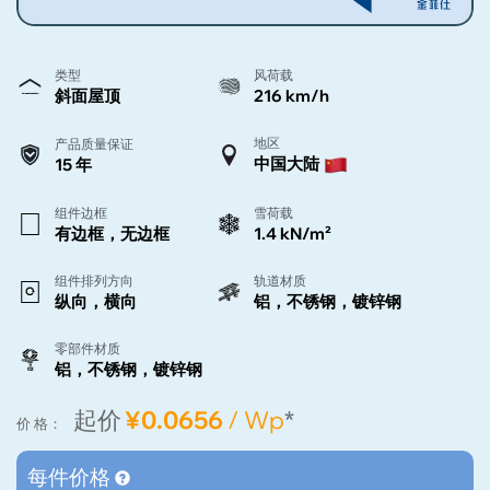
类型
风荷载
斜面屋顶
216 km/h
地区
产品质量保证
中国大陆
15 年
组件边框
雪荷载
有边框，无边框
1.4 kN/m²
组件排列方向
轨道材质
纵向，横向
铝，不锈钢，镀锌钢
零部件材质
铝，不锈钢，镀锌钢
起价
¥0.0656
/ Wp
*
价 格：
每件价格