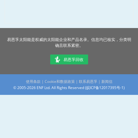
易恩孚太阳能是权威的太阳能企业和产品名录。信息均已核实，分类明
确且联系紧密。
易恩孚回收
使用条款
|
Cookie和数据政策
|
联系易恩孚
|
新闻信
© 2005-2026 ENF Ltd. All Rights Reserved (
皖ICP备12017395号-1
)