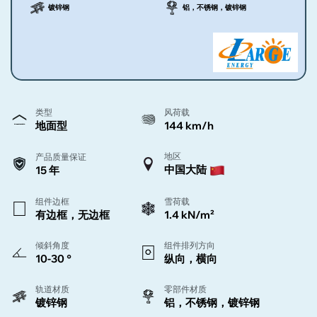
镀锌钢
铝，不锈钢，镀锌钢
类型
风荷载
地面型
144 km/h
地区
产品质量保证
中国大陆
15 年
组件边框
雪荷载
有边框，无边框
1.4 kN/m²
倾斜角度
组件排列方向
10-30 °
纵向，横向
轨道材质
零部件材质
镀锌钢
铝，不锈钢，镀锌钢