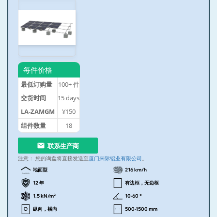
每件价格
最低订购量
100+
件
交货时间
15
days
LA-ZAMGM
¥150
组件数量
18
联系生产商
注意：
您的询盘将直接发送至
厦门来际铝业有限公司
。
地面型
216 km/h
12 年
有边框，无边框
1.5 kN/m²
10-60 °
纵向，横向
500-1500 mm