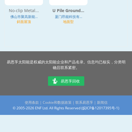
No-clip Metal...
U Pile Ground...
佛山市聚高新能...
厦门昂能科技有...
斜面屋顶
地面型
易恩孚太阳能是权威的太阳能企业和产品名录。信息均已核实，分类明
确且联系紧密。
易恩孚回收
使用条款
|
Cookie和数据政策
|
联系易恩孚
|
新闻信
© 2005-2026 ENF Ltd. All Rights Reserved (
皖ICP备12017395号-1
)