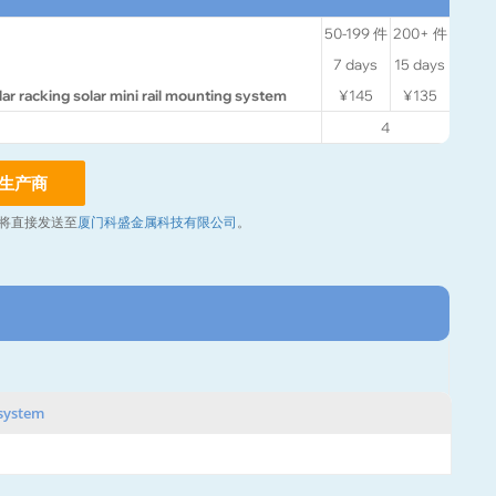
50-199
件
200+
件
7
days
15
days
lar racking solar mini rail mounting system
¥145
¥135
4
生产商
将直接发送至
厦门科盛金属科技有限公司
。
 system