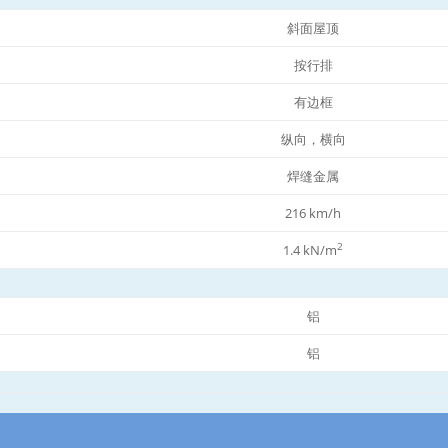
斜面屋顶
按行排
有边框
纵向，横向
焊缝金属
216 km/h
2
1.4 kN/m
铝
铝