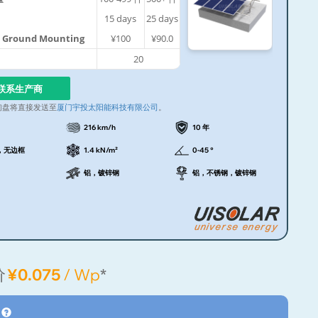
15
days
25
days
le Ground Mounting
¥100
¥90.0
20
联系生产商
询盘将直接发送至
厦门宇投太阳能科技有限公司
。
216 km/h
10 年
，无边框
1.4 kN/m²
0-45 °
铝，镀锌钢
铝，不锈钢，镀锌钢
价
¥0.075
/ Wp
*
格