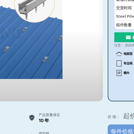
交货时间
Steel Pi
组件数量
注意：
您的
地面型
有边框
横向
起
产品质量保证
价 格：
10 年
每件价
雪荷载