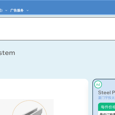
司)
广告服务
ystem
Ad
Steel 
厦门宇投太
每件价
最低订购