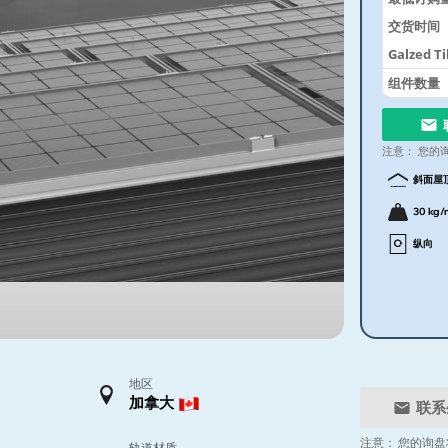
交货时间
Galzed T
System
组件数量
注意：
您的
斜面屋
30 kg/
纵向
地区
加拿大
联系
注意：
您的询盘
轨道材质