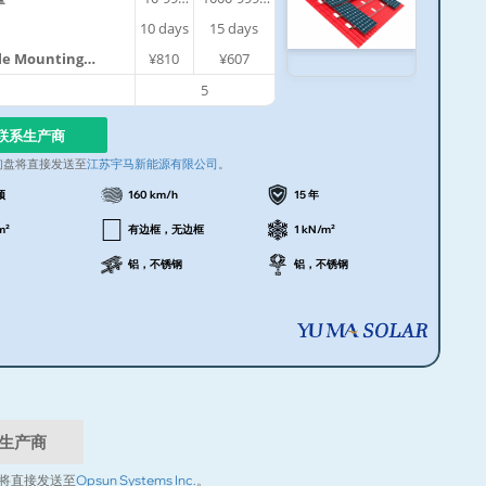
件
件
10
days
15
days
ile Mounting
¥810
¥607
5
联系生产商
询盘将直接发送至
江苏宇马新能源有限公司
。
顶
160 km/h
15 年
m²
有边框，无边框
1 kN/m²
铝，不锈钢
铝，不锈钢
生产商
将直接发送至
Opsun Systems Inc.
。