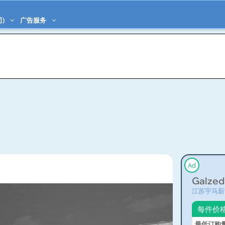
司)
广告服务
Ad
Galzed
江苏宇马新
每件价
最低订购