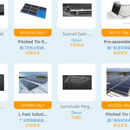
¥0.00933 / Wp *
¥0.135 / Wp 
et
Sunrail East-...
Opsun
Pitched Tin R...
Pre-assemble
平面屋顶
厦门宇投太阳能...
厦门拓普菲斯新.
斜面屋顶
斜面屋顶
¥0.0969 / Wp *
¥0.0236 / Wp
..
Sunshade Perg...
Opsun
L Feet Soluti...
Pitched Tin R
车棚型
广东凯阳新能源...
厦门来际铝业有.
斜面屋顶
斜面屋顶