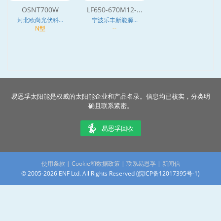
OSNT700W
LF650-670M12-...
河北欧尚光伏科...
宁波乐丰新能源...
N型
--
易恩孚太阳能是权威的太阳能企业和产品名录。信息均已核实，分类明
确且联系紧密。
易恩孚回收
使用条款
|
Cookie和数据政策
|
联系易恩孚
|
新闻信
© 2005-2026 ENF Ltd. All Rights Reserved (
皖ICP备12017395号-1
)