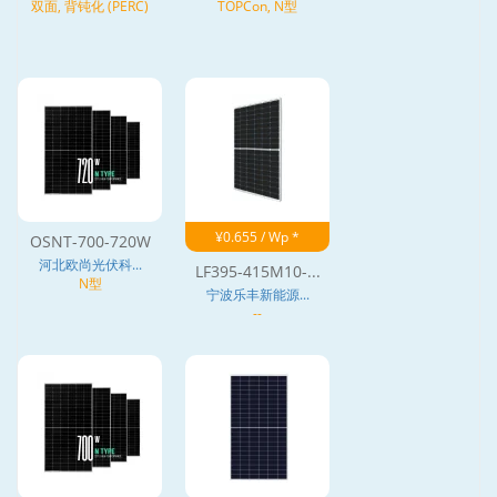
双面, 背钝化 (PERC)
TOPCon, N型
¥0.655 / Wp *
OSNT-700-720W
河北欧尚光伏科...
LF395-415M10-...
N型
宁波乐丰新能源...
--