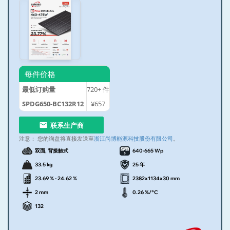
每件价格
最低订购量
720+
件
SPDG650-BC132R12
¥657
联系生产商
注意：
您的询盘将直接发送至
浙江尚博能源科技股份有限公司
。
双面, 背接触式
640-665 Wp
33.5 kg
25 年
23.69 % - 24.62 %
2382x1134x30 mm
2 mm
0.26 %/°C
132