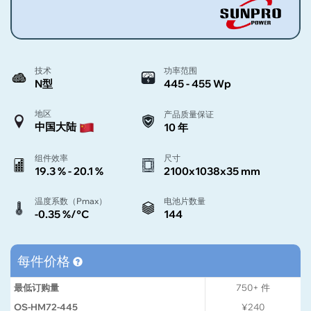
技术
功率范围
N型
445 - 455 Wp
地区
产品质量保证
中国大陆
10 年
组件效率
尺寸
19.3 % - 20.1 %
2100x1038x35 mm
温度系数（Pmax）
电池片数量
-0.35 %/°C
144
每件价格
最低订购量
750+
件
OS-HM72-445
¥240