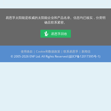
易恩孚太阳能是权威的太阳能企业和产品名录。信息均已核实，分类明
确且联系紧密。
易恩孚回收
使用条款
|
Cookie和数据政策
|
联系易恩孚
|
新闻信
© 2005-2026 ENF Ltd. All Rights Reserved (
皖ICP备12017395号-1
)