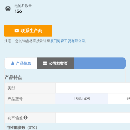
电池片数量
156
联系生产商
注意：
您的询盘将直接发送至
厦门海森工贸有限公司
。
产品信息
公司档案页
产品特点
类型
产品型号
156N-425
1
功率偏差
电性能参数（STC）