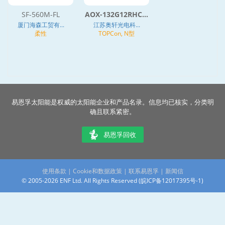
SF-560M-FL
AOX-132G12RHC...
厦门海森工贸有...
江苏奥轩光电科...
柔性
TOPCon, N型
易恩孚太阳能是权威的太阳能企业和产品名录。信息均已核实，分类明
确且联系紧密。
易恩孚回收
使用条款
|
Cookie和数据政策
|
联系易恩孚
|
新闻信
© 2005-2026 ENF Ltd. All Rights Reserved (
皖ICP备12017395号-1
)