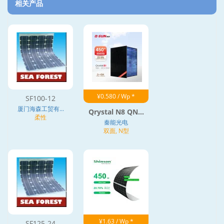
相关产品
¥0.580 / Wp *
SF100-12
厦门海森工贸有...
Qrystal N8 QN...
柔性
秦能光电
双面, N型
¥1.63 / Wp *
SF125-24