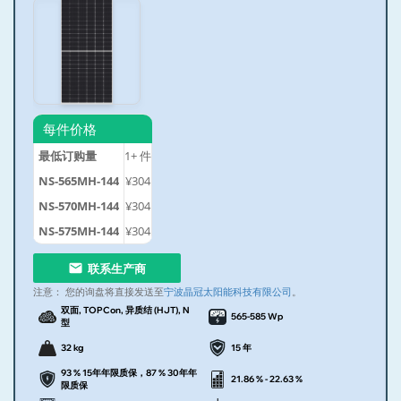
每件价格
最低订购量
1+
件
NS-565MH-144
¥304
NS-570MH-144
¥304
NS-575MH-144
¥304
联系生产商
注意：
您的询盘将直接发送至
宁波晶冠太阳能科技有限公司
。
双面, TOPCon, 异质结 (HJT), N
565-585 Wp
型
32 kg
15 年
93 % 15年年限质保，87 % 30年年
21.86 % - 22.63 %
限质保