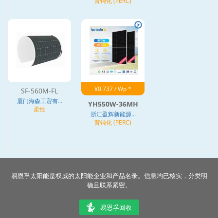
背钝化 (PERC)
¥0.737 / Wp *
SF-560M-FL
厦门海森工贸有...
YH550W-36MH
柔性
浙江盈辉新能源...
背钝化 (PERC)
易恩孚太阳能是权威的太阳能企业和产品名录。信息均已核实，分类明
确且联系紧密。
易恩孚回收