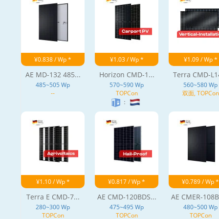
¥0.838 / Wp *
¥1.03 / Wp *
¥1.09 / Wp *
AE MD-132 485...
Horizon CMD-1...
Terra CMD-L14
485~505 Wp
570~590 Wp
560~580 Wp
--
TOPCon
双面, TOPCon
：
¥1.10 / Wp *
¥0.817 / Wp *
¥0.789 / Wp *
Terra E CMD-7...
AE CMD-120BDS...
AE CMER-108BD
280~300 Wp
475~495 Wp
480~500 Wp
TOPCon
TOPCon
TOPCon