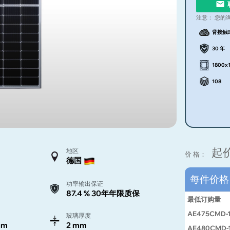
注意：
您的
背接触
30 年
1800x
108
起
地区
价 格：
德国
每件价
功率输出保证
87.4 % 30年年限质保
最低订购量
AE475CMD-
玻璃厚度
mm
2 mm
AE480CMD-