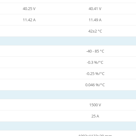
40.25 V
40.41 V
11.42 A
11.49 A
42±2 °C
-40 - 85 °C
-0.3 %/°C
-0.25 %/°C
0.046 %/°C
1500 V
25 A
1902x1133x30 mm