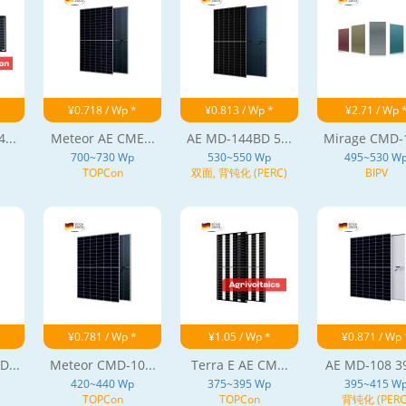
¥0.718 / Wp *
¥0.813 / Wp *
¥2.71 / Wp 
...
Meteor AE CME...
AE MD-144BD 5...
Mirage CMD-1
700~730 Wp
530~550 Wp
495~530 W
TOPCon
双面, 背钝化 (PERC)
BIPV
¥0.781 / Wp *
¥1.05 / Wp *
¥0.871 / Wp 
...
Meteor CMD-10...
Terra E AE CM...
AE MD-108 39
420~440 Wp
375~395 Wp
395~415 W
TOPCon
TOPCon
背钝化 (PERC