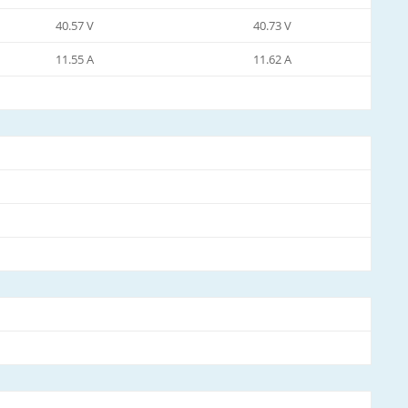
40.57 V
40.73 V
11.55 A
11.62 A