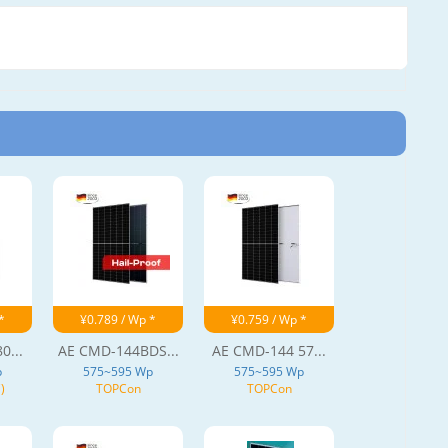
*
¥0.789 / Wp *
¥0.759 / Wp *
0...
AE CMD-144BDS...
AE CMD-144 57...
p
575~595 Wp
575~595 Wp
)
TOPCon
TOPCon