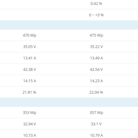
0.42 %
0 ~ +3 %
470 Wp
475 Wp
35.05 V
35.22 V
13.41 A
13.49 A
42.38 V
42.54 V
14.15 A
14.23 A
21.81 %
22.04 %
353 Wp
357 Wp
32.94 V
33.1 V
10.73 A
10.79 A