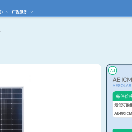
司)
广告服务
W
Ad
AE IC
AESOLAR 
每件价
最低订购
AE480IC