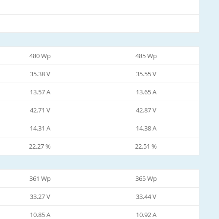
480 Wp
485 Wp
35.38 V
35.55 V
13.57 A
13.65 A
42.71 V
42.87 V
14.31 A
14.38 A
22.27 %
22.51 %
361 Wp
365 Wp
33.27 V
33.44 V
10.85 A
10.92 A