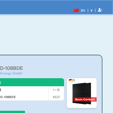
|
|
ZH
¥
MD-108BDE
Energy GmbH
格
量
1+
件
MD-108BDE
¥625