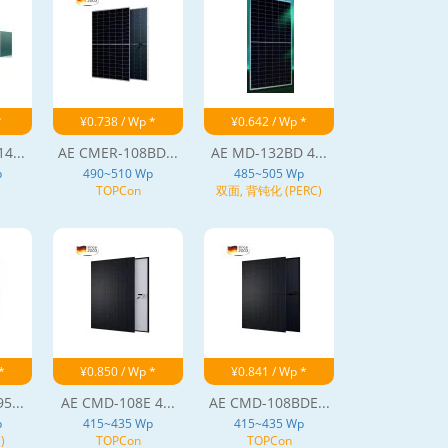
*
¥0.738 / Wp *
¥0.642 / Wp *
4...
AE CMER-108BD...
AE MD-132BD 4...
p
490~510 Wp
485~505 Wp
TOPCon
双面, 背钝化 (PERC)
*
¥0.850 / Wp *
¥0.841 / Wp *
5...
AE CMD-108E 4...
AE CMD-108BDE...
p
415~435 Wp
415~435 Wp
)
TOPCon
TOPCon