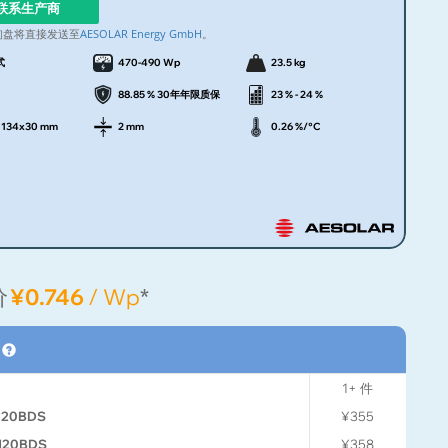
联系生产商
询盘将直接发送至
AESOLAR Energy GmbH
。
式
470-490 Wp
23.5 kg
88.85 % 30年年限质保
23 % - 24 %
1134x30 mm
2 mm
0.26 %/°C
价
¥0.746
/ Wp
*
格
1+
件
120BDS
¥355
120BDS
¥358