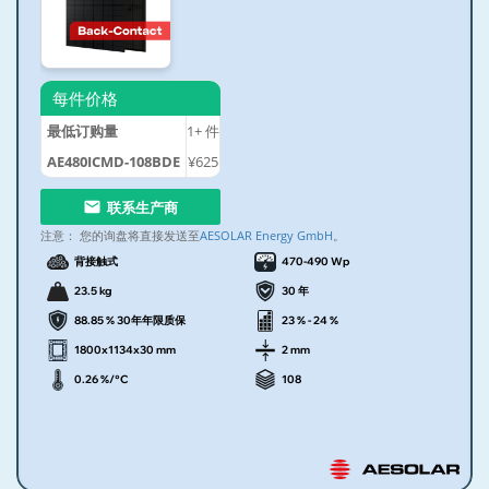
每件价格
最低订购量
1+
件
AE480ICMD-108BDE
¥625
联系生产商
注意：
您的询盘将直接发送至
AESOLAR Energy GmbH
。
背接触式
470-490 Wp
23.5 kg
30 年
88.85 % 30年年限质保
23 % - 24 %
1800x1134x30 mm
2 mm
0.26 %/°C
108