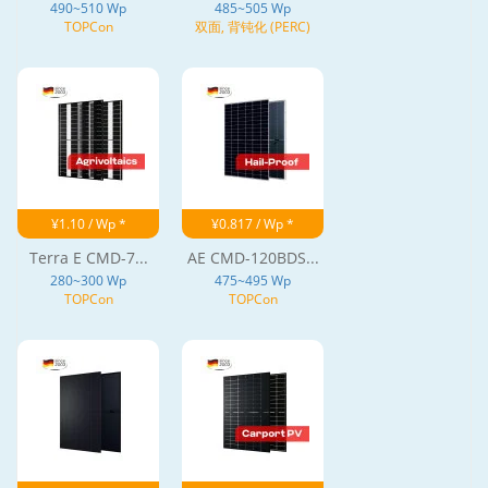
490~510 Wp
485~505 Wp
TOPCon
双面, 背钝化 (PERC)
¥1.10 / Wp *
¥0.817 / Wp *
Terra E CMD-7...
AE CMD-120BDS...
280~300 Wp
475~495 Wp
TOPCon
TOPCon