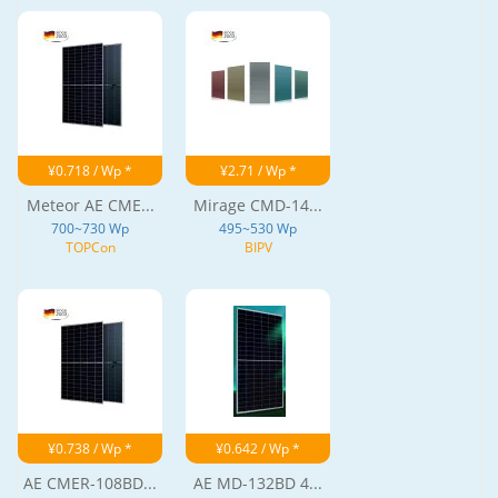
¥0.718 / Wp *
¥2.71 / Wp *
Meteor AE CME...
Mirage CMD-14...
700~730 Wp
495~530 Wp
TOPCon
BIPV
¥0.738 / Wp *
¥0.642 / Wp *
AE CMER-108BD...
AE MD-132BD 4...