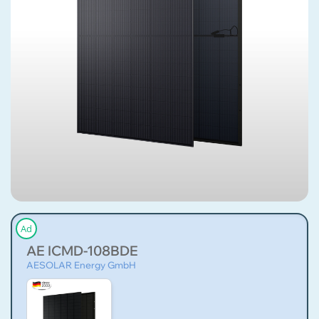
Ad
AE ICMD-108BDE
AESOLAR Energy GmbH