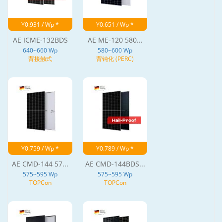
¥0.931 / Wp *
¥0.651 / Wp *
AE ICME-132BDS
AE ME-120 580...
640~660 Wp
580~600 Wp
背接触式
背钝化 (PERC)
¥0.759 / Wp *
¥0.789 / Wp *
AE CMD-144 57...
AE CMD-144BDS...
575~595 Wp
575~595 Wp
TOPCon
TOPCon