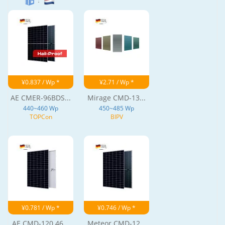
：
¥0.837 / Wp *
¥2.71 / Wp *
AE CMER-96BDS...
Mirage CMD-13...
440~460 Wp
450~485 Wp
TOPCon
BIPV
¥0.781 / Wp *
¥0.746 / Wp *
AE CMD-120 46...
Meteor CMD-12...