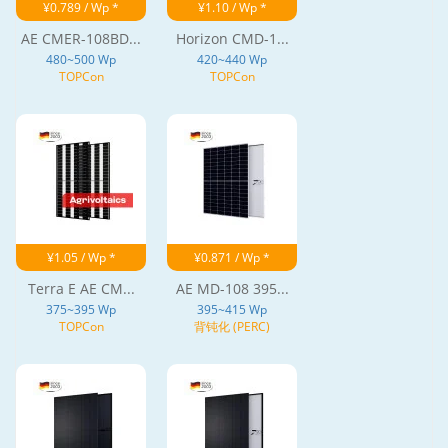
¥0.789 / Wp *
¥1.10 / Wp *
AE CMER-108BD...
Horizon CMD-1...
480~500 Wp
420~440 Wp
TOPCon
TOPCon
¥1.05 / Wp *
¥0.871 / Wp *
Terra E AE CM...
AE MD-108 395...
375~395 Wp
395~415 Wp
TOPCon
背钝化 (PERC)