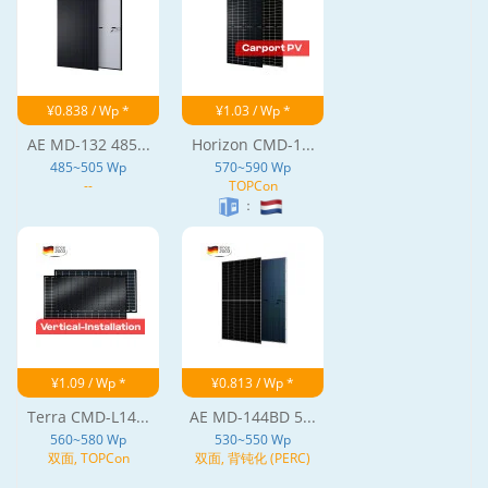
¥0.838 / Wp *
¥1.03 / Wp *
AE MD-132 485...
Horizon CMD-1...
485~505 Wp
570~590 Wp
--
TOPCon
：
¥1.09 / Wp *
¥0.813 / Wp *
Terra CMD-L14...
AE MD-144BD 5...
560~580 Wp
530~550 Wp
双面, TOPCon
双面, 背钝化 (PERC)