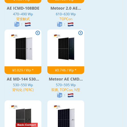
AE ICMD-108BDE
Meteor 2.0 AE...
470~490 Wp
610~630 Wp
背接触式
TOPCon
：
：
¥0.829 / Wp *
¥0.746 / Wp *
AE MD-144 530...
Meteor AE CMD...
530~550 Wp
570~595 Wp
背钝化 (PERC)
双面, TOPCon, N型
：