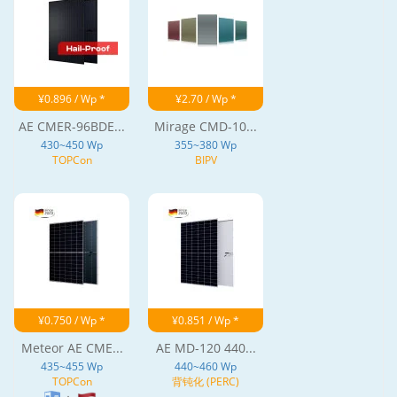
¥0.896 / Wp *
¥2.70 / Wp *
AE CMER-96BDE...
Mirage CMD-10...
430~450 Wp
355~380 Wp
TOPCon
BIPV
¥0.750 / Wp *
¥0.851 / Wp *
Meteor AE CME...
AE MD-120 440...
435~455 Wp
440~460 Wp
TOPCon
背钝化 (PERC)