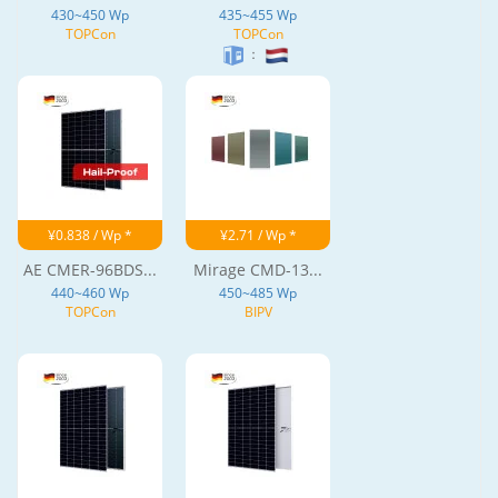
430~450 Wp
435~455 Wp
TOPCon
TOPCon
：
¥0.838 / Wp *
¥2.71 / Wp *
AE CMER-96BDS...
Mirage CMD-13...
440~460 Wp
450~485 Wp
TOPCon
BIPV