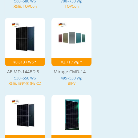
560~580 Wp
700~730 Wp
双面, TOPCon
TOPCon
¥0.813 / Wp *
¥2.71 / Wp *
AE MD-144BD 5...
Mirage CMD-14...
530~550 Wp
495~530 Wp
双面, 背钝化 (PERC)
BIPV