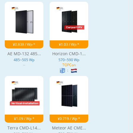
¥0.838 / Wp *
¥1.03 / Wp *
AE MD-132 485...
Horizon CMD-1...
485~505 Wp
570~590 Wp
--
TOPCon
：
¥1.09 / Wp *
¥0.719 / Wp *
Terra CMD-L14...
Meteor AE CME...