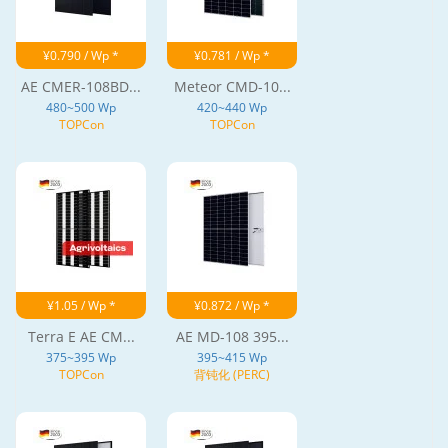
¥0.790 / Wp *
¥0.781 / Wp *
AE CMER-108BD...
Meteor CMD-10...
480~500 Wp
420~440 Wp
TOPCon
TOPCon
¥1.05 / Wp *
¥0.872 / Wp *
Terra E AE CM...
AE MD-108 395...
375~395 Wp
395~415 Wp
TOPCon
背钝化 (PERC)