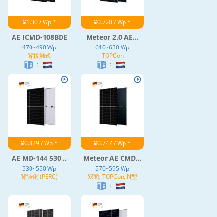
¥1.30 / Wp *
¥0.720 / Wp *
AE ICMD-108BDE
Meteor 2.0 AE...
470~490 Wp
610~630 Wp
背接触式
TOPCon
：
：
¥0.829 / Wp *
¥0.747 / Wp *
AE MD-144 530...
Meteor AE CMD...
530~550 Wp
570~595 Wp
背钝化 (PERC)
双面, TOPCon, N型
：