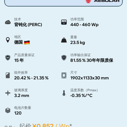
技术
功率范围
背钝化 (PERC)
440 - 460 Wp
地区
重量
德国
23.5 kg
产品质量保证
功率输出保证
15 年
81.55 % 30年年限质保
组件效率
尺寸
20.42 % - 21.35 %
1902x1133x30 mm
玻璃厚度
温度系数（Pmax）
3.2 mm
-0.35 %/°C
电池片数量
120
起价
¥0.852
/ Wp
*
价 格：