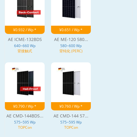
¥0.932 / Wp *
¥0.651 / Wp *
AE ICME-132BDS
AE ME-120 580...
640~660 Wp
580~600 Wp
背接触式
背钝化 (PERC)
¥0.790 / Wp *
¥0.760 / Wp *
AE CMD-144BDS...
AE CMD-144 57...
575~595 Wp
575~595 Wp
TOPCon
TOPCon