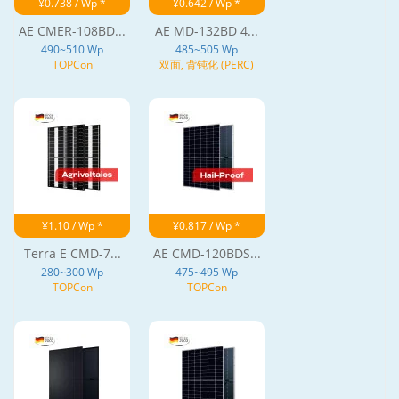
¥0.738 / Wp *
¥0.642 / Wp *
AE CMER-108BD...
AE MD-132BD 4...
490~510 Wp
485~505 Wp
TOPCon
双面, 背钝化 (PERC)
¥1.10 / Wp *
¥0.817 / Wp *
Terra E CMD-7...
AE CMD-120BDS...
280~300 Wp
475~495 Wp
TOPCon
TOPCon