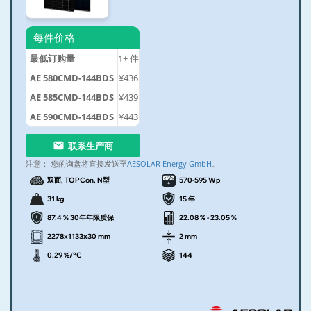
每件价格
最低订购量
1+
件
AE 580CMD-144BDS
¥436
AE 585CMD-144BDS
¥439
AE 590CMD-144BDS
¥443
联系生产商
注意：
您的询盘将直接发送至
AESOLAR Energy GmbH
。
双面, TOPCon, N型
570-595 Wp
31 kg
15 年
87.4 % 30年年限质保
22.08 % - 23.05 %
2278x1133x30 mm
2 mm
0.29 %/°C
144