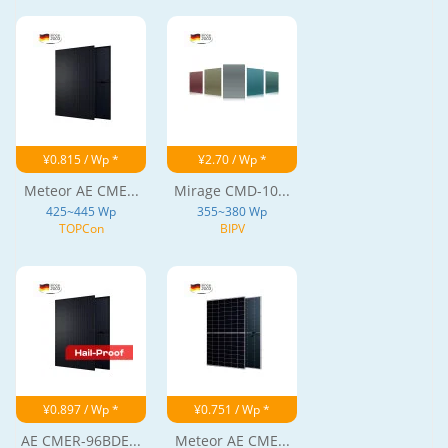
¥0.815 / Wp *
¥2.70 / Wp *
Meteor AE CME...
Mirage CMD-10...
425~445 Wp
355~380 Wp
TOPCon
BIPV
¥0.897 / Wp *
¥0.751 / Wp *
AE CMER-96BDE...
Meteor AE CME...