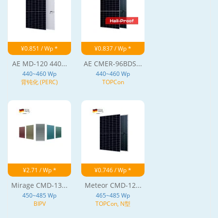
¥0.851 / Wp *
¥0.837 / Wp *
AE MD-120 440...
AE CMER-96BDS...
440~460 Wp
440~460 Wp
背钝化 (PERC)
TOPCon
¥2.71 / Wp *
¥0.746 / Wp *
Mirage CMD-13...
Meteor CMD-12...
450~485 Wp
465~485 Wp
BIPV
TOPCon, N型