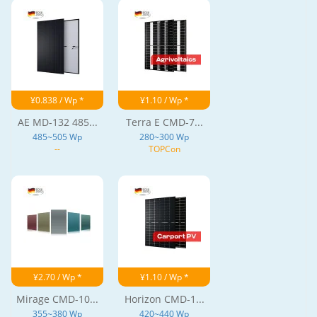
¥0.838 / Wp *
¥1.10 / Wp *
AE MD-132 485...
Terra E CMD-7...
485~505 Wp
280~300 Wp
--
TOPCon
¥2.70 / Wp *
¥1.10 / Wp *
Mirage CMD-10...
Horizon CMD-1...
355~380 Wp
420~440 Wp