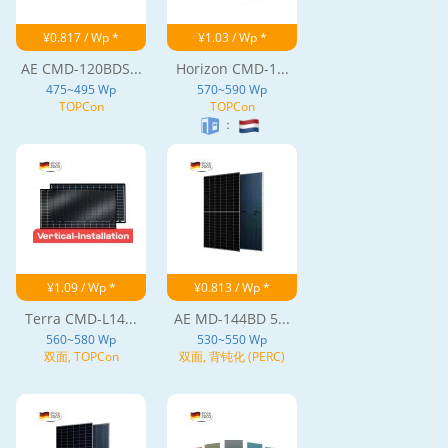
¥0.817 / Wp *
¥1.03 / Wp *
AE CMD-120BDS...
Horizon CMD-1...
475~495 Wp
570~590 Wp
TOPCon
TOPCon
：
¥1.09 / Wp *
¥0.813 / Wp *
Terra CMD-L14...
AE MD-144BD 5...
560~580 Wp
530~550 Wp
双面, TOPCon
双面, 背钝化 (PERC)