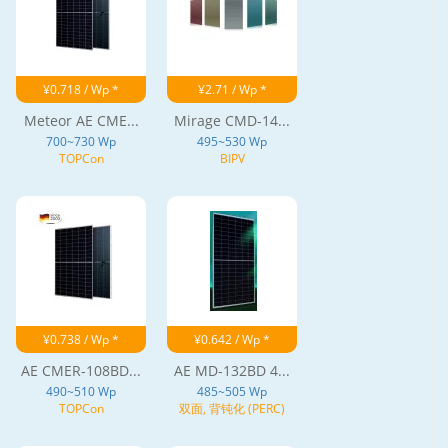
¥0.718 / Wp *
¥2.71 / Wp *
Meteor AE CME...
Mirage CMD-14...
700~730 Wp
495~530 Wp
TOPCon
BIPV
¥0.738 / Wp *
¥0.642 / Wp *
AE CMER-108BD...
AE MD-132BD 4...
490~510 Wp
485~505 Wp
TOPCon
双面, 背钝化 (PERC)