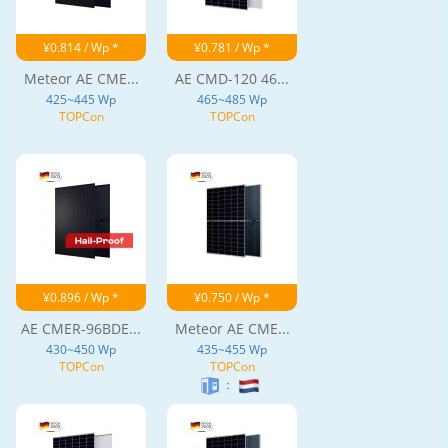
¥0.814 / Wp *
¥0.781 / Wp *
Meteor AE CME...
AE CMD-120 46...
425~445 Wp
465~485 Wp
TOPCon
TOPCon
¥0.896 / Wp *
¥0.750 / Wp *
AE CMER-96BDE...
Meteor AE CME...
430~450 Wp
435~455 Wp
TOPCon
TOPCon
：