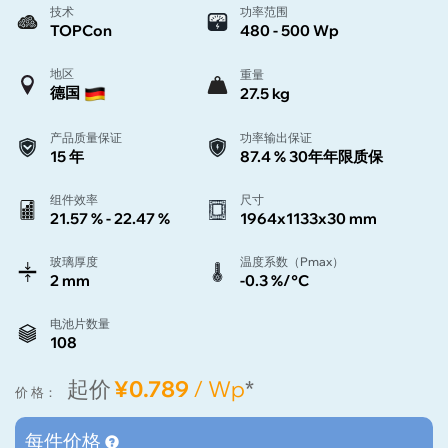
技术
功率范围
TOPCon
480 - 500 Wp
地区
重量
德国
27.5 kg
产品质量保证
功率输出保证
15 年
87.4 % 30年年限质保
组件效率
尺寸
21.57 % - 22.47 %
1964x1133x30 mm
玻璃厚度
温度系数（Pmax）
2 mm
-0.3 %/°C
电池片数量
108
起价
¥0.789
/ Wp
*
价 格：
每件价格