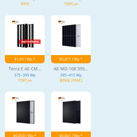
BIPV
TOPCon
¥1.05 / Wp *
¥0.871 / Wp *
Terra E AE CM...
AE MD-108 395...
375~395 Wp
395~415 Wp
TOPCon
背钝化 (PERC)
¥0.850 / Wp *
¥0.841 / Wp *