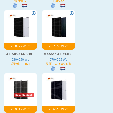
背接触式
TOPCon
：
：
¥0.829 / Wp *
¥0.746 / Wp *
AE MD-144 530...
Meteor AE CMD...
530~550 Wp
570~595 Wp
背钝化 (PERC)
双面, TOPCon, N型
：
¥0.931 / Wp *
¥0.651 / Wp *