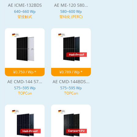
AE ICME-132BDS
AE ME-120 580...
640~660 Wp
580~600 Wp
背接触式
背钝化 (PERC)
¥0.759 / Wp *
¥0.789 / Wp *
AE CMD-144 57...
AE CMD-144BDS...
575~595 Wp
575~595 Wp
TOPCon
TOPCon