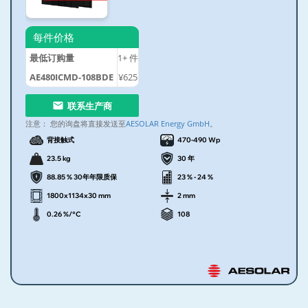
每件价格
最低订购量
1+
件
AE480ICMD-108BDE
¥625
联系生产商
注意：
您的询盘将直接发送至
AESOLAR Energy GmbH
。
背接触式
470-490 Wp
23.5 kg
30 年
88.85 % 30年年限质保
23 % - 24 %
1800x1134x30 mm
2 mm
0.26 %/°C
108