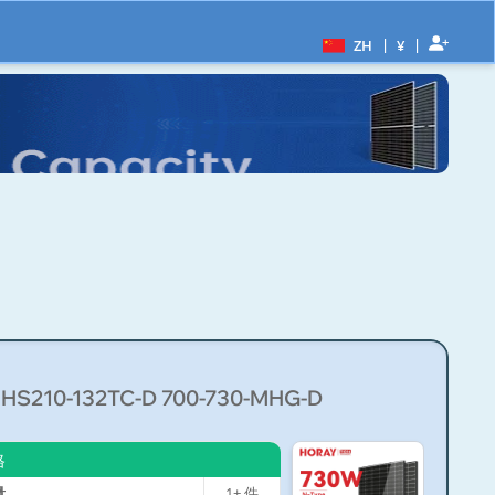
|
|
ZH
¥
 HS210-132TC-D 700-730-MHG-D
格
量
1+
件