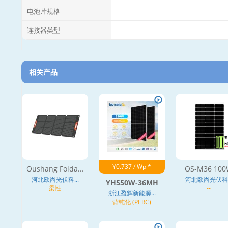
电池片规格
连接器类型
相关产品
¥0.737 / Wp *
Oushang Folda...
OS-M36 10
河北欧尚光伏科...
河北欧尚光伏科..
YH550W-36MH
柔性
--
浙江盈辉新能源...
背钝化 (PERC)