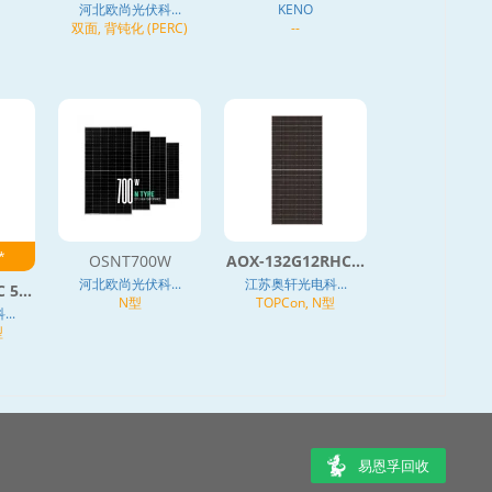
河北欧尚光伏科...
KENO
双面, 背钝化 (PERC)
--
*
OSNT700W
AOX-132G12RHC...
河北欧尚光伏科...
江苏奥轩光电科...
5...
N型
TOPCon, N型
..
型
易恩孚回收