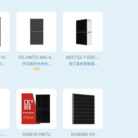
10
OS-HM72-445-4...
NES132-7-650-...
..
河北欧尚光伏科...
浙江嘉科新能源...
N型
--
...
OSM10-HM72
KS400M-SH