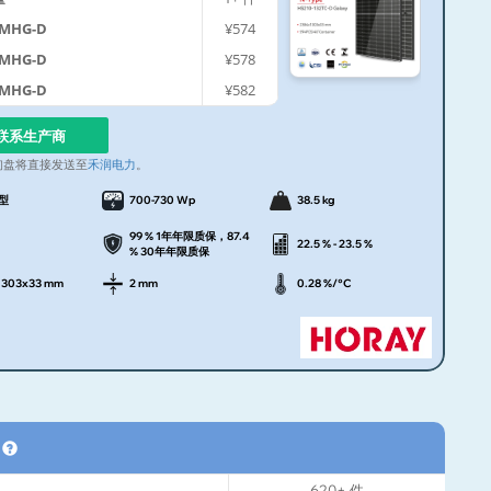
-MHG-D
¥574
-MHG-D
¥578
-MHG-D
¥582
联系生产商
询盘将直接发送至
禾润电力
。
N型
700-730 Wp
38.5 kg
99 % 1年年限质保，87.4
22.5 % - 23.5 %
% 30年年限质保
1303x33 mm
2 mm
0.28 %/°C
格
620+
件