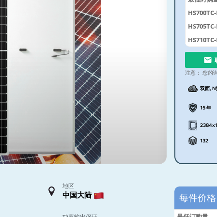
HS700TC
HS705TC
HS710TC
注意：
您的
双面, 
15 年
2384x
132
地区
中国大陆
每件价
最低订购量
功率输出保证