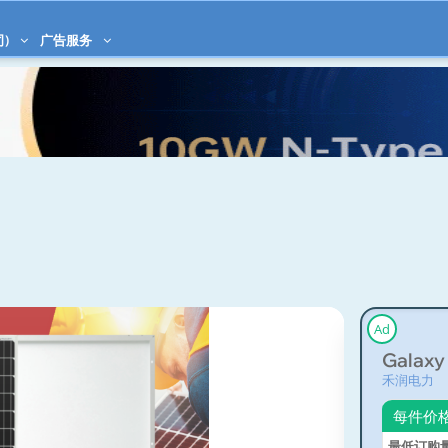
司)
广告服务
Ad
Galaxy
禾润电力
每件价
最低订购