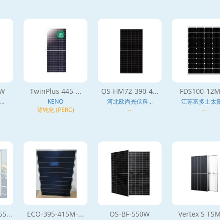
0W
TwinPlus 445-...
OS-HM72-390-4...
FDS100-12M
.
KENO
河北欧尚光伏科...
江苏富多士太阳.
背钝化 (PERC)
--
--
5...
ECO-395-415M-...
OS-BF-550W
Vertex S TSM-