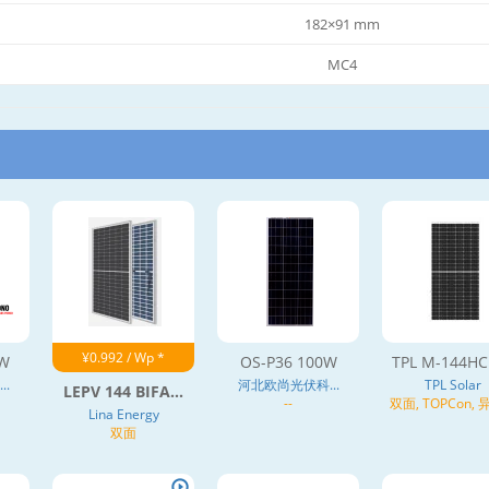
182×91 mm
MC4
¥0.992 / Wp *
0W
OS-P36 100W
TPL M-144HC 
.
河北欧尚光伏科...
TPL Solar
LEPV 144 BIFA...
--
双面, TOPCon,
Lina Energy
(HJT), N型
双面