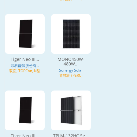
Tiger Neo III...
MONO450W-
480W...
晶科能源股份有...
Sunergy Solar
双面, TOPCon, N型
背钝化 (PERC)
Tiger Neo III...
TPLM-132HC Se...