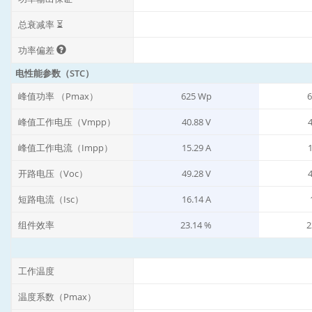
总衰减率 ⏳
功率偏差
电性能参数（STC）
峰值功率 （Pmax）
625 Wp
6
峰值工作电压（Vmpp）
40.88 V
4
峰值工作电流（Impp）
15.29 A
1
开路电压（Voc）
49.28 V
4
短路电流（Isc）
16.14 A
组件效率
23.14 %
2
工作温度
温度系数（Pmax）