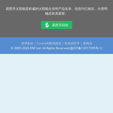
易恩孚太阳能是权威的太阳能企业和产品名录。信息均已核实，分类明
确且联系紧密。
易恩孚回收
使用条款
|
Cookie和数据政策
|
联系易恩孚
|
新闻信
© 2005-2026 ENF Ltd. All Rights Reserved (
皖ICP备12017395号-1
)