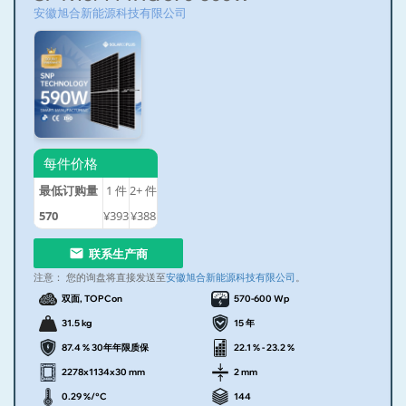
安徽旭合新能源科技有限公司
每件价格
最低订购量
1
件
2+
件
570
¥393
¥388
联系生产商
注意：
您的询盘将直接发送至
安徽旭合新能源科技有限公司
。
双面, TOPCon
570-600 Wp
31.5 kg
15 年
87.4 % 30年年限质保
22.1 % - 23.2 %
2278x1134x30 mm
2 mm
0.29 %/°C
144