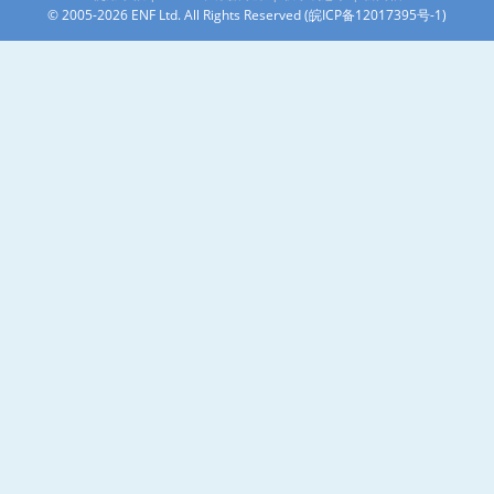
© 2005-2026 ENF Ltd. All Rights Reserved (
皖ICP备12017395号-1
)