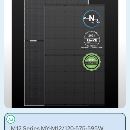
Ad
M12 Series MY-M12/120-575-595W