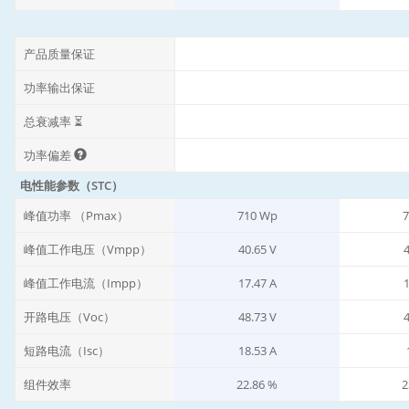
产品质量保证
功率输出保证
总衰减率 ⏳
功率偏差
电性能参数（STC）
峰值功率 （Pmax）
710 Wp
7
峰值工作电压（Vmpp）
40.65 V
4
峰值工作电流（Impp）
17.47 A
1
开路电压（Voc）
48.73 V
4
短路电流（Isc）
18.53 A
组件效率
22.86 %
2