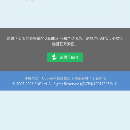
易恩孚太阳能是权威的太阳能企业和产品名录。信息均已核实，分类明
确且联系紧密。
易恩孚回收
使用条款
|
Cookie和数据政策
|
联系易恩孚
|
新闻信
© 2005-2026 ENF Ltd. All Rights Reserved (
皖ICP备12017395号-1
)