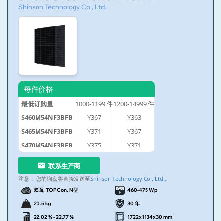
Shinson Technology Co., Ltd.
每件价格
最低订购量
1000-1199
件
1200-14999
件
S460M54NF3BFB
¥367
¥363
S465M54NF3BFB
¥371
¥367
S470M54NF3BFB
¥375
¥371
联系生产商
注意：
您的询盘将直接发送至
Shinson Technology Co., Ltd.
。
双面, TOPCon, N型
460-475 Wp
20.5 kg
30 年
22.02 % - 22.77 %
1722x1134x30 mm