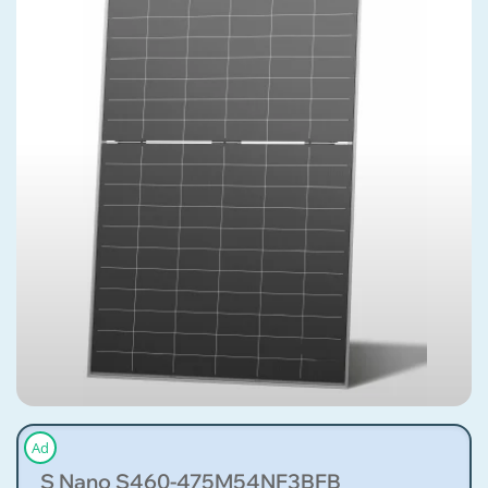
Ad
S Nano S460-475M54NF3BFB