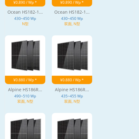
¥0.890 / Wp *
¥0.890 / Wp *
Ocean HS182-1...
Ocean HS182-1...
430~450 Wp
430~450 Wp
N型
双面, N型
¥0.880 / Wp *
¥0.880 / Wp *
Alpine HS186R...
Alpine HS186R...
490~510 Wp
435~455 Wp
双面, N型
双面, N型