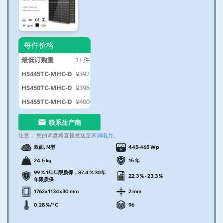
每件价格
最低订购量
1+
件
HS445TC-MHC-D
¥392
HS450TC-MHC-D
¥396
HS455TC-MHC-D
¥400
联系生产商
注意：
您的询盘将直接发送至
禾润电力
。
双面, N型
445-465 Wp
24.5 kg
15 年
99 % 1年年限质保，87.4 % 30年
22.3 % - 23.3 %
年限质保
1762x1134x30 mm
2 mm
0.28 %/°C
96