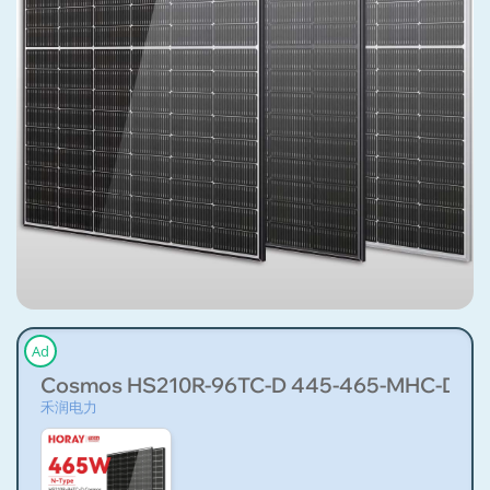
Ad
Cosmos HS210R-96TC-D 445-465-MHC-D
禾润电力