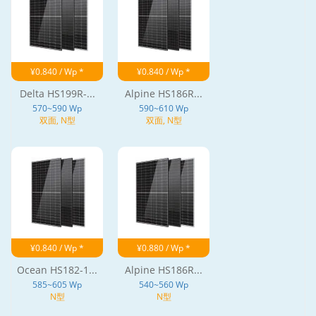
¥0.840 / Wp *
¥0.840 / Wp *
Delta HS199R-...
Alpine HS186R...
570~590 Wp
590~610 Wp
双面, N型
双面, N型
¥0.840 / Wp *
¥0.880 / Wp *
Ocean HS182-1...
Alpine HS186R...
585~605 Wp
540~560 Wp
N型
N型