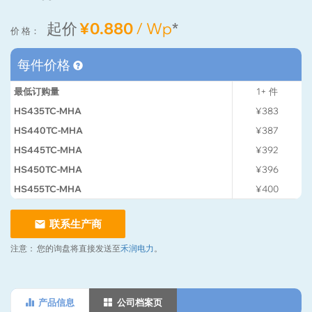
起价
¥0.880
/ Wp
*
价 格：
每件价格
最低订购量
1+
件
HS435TC-MHA
¥383
HS440TC-MHA
¥387
HS445TC-MHA
¥392
HS450TC-MHA
¥396
HS455TC-MHA
¥400
联系生产商
注意：
您的询盘将直接发送至
禾润电力
。
产品信息
公司档案页