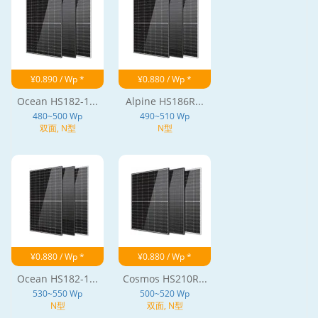
¥0.890 / Wp *
¥0.880 / Wp *
Ocean HS182-1...
Alpine HS186R...
480~500 Wp
490~510 Wp
双面, N型
N型
¥0.880 / Wp *
¥0.880 / Wp *
Ocean HS182-1...
Cosmos HS210R...
530~550 Wp
500~520 Wp
N型
双面, N型