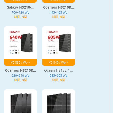
Galaxy HS210-...
Cosmos HS210R...
700~730 Wp
445~465 Wp
双面, N型
双面, N型
¥0.830 / Wp *
¥0.840 / Wp *
Cosmos HS210R...
Ocean HS182-1...
620~640 Wp
585~605 Wp
双面, N型
双面, N型