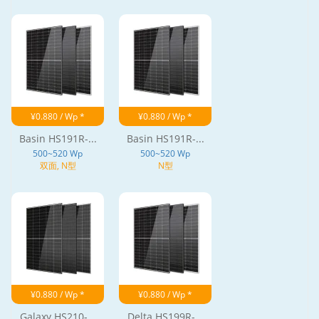
¥0.880 / Wp *
¥0.880 / Wp *
Basin HS191R-...
Basin HS191R-...
500~520 Wp
500~520 Wp
双面, N型
N型
¥0.880 / Wp *
¥0.880 / Wp *
Galaxy HS210-...
Delta HS199R-...