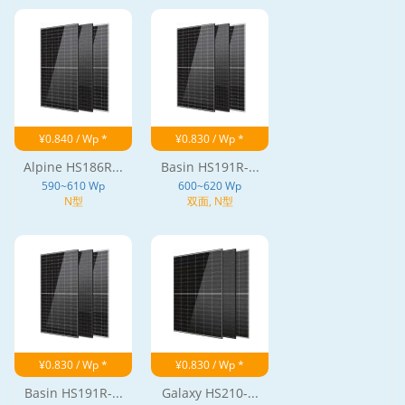
¥0.840 / Wp *
¥0.830 / Wp *
Alpine HS186R...
Basin HS191R-...
590~610 Wp
600~620 Wp
N型
双面, N型
¥0.830 / Wp *
¥0.830 / Wp *
Basin HS191R-...
Galaxy HS210-...