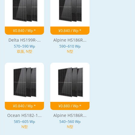
¥0.840 / Wp *
¥0.840 / Wp *
Delta HS199R-...
Alpine HS186R...
570~590 Wp
590~610 Wp
双面, N型
N型
¥0.840 / Wp *
¥0.880 / Wp *
Ocean HS182-1...
Alpine HS186R...
585~605 Wp
540~560 Wp
N型
N型