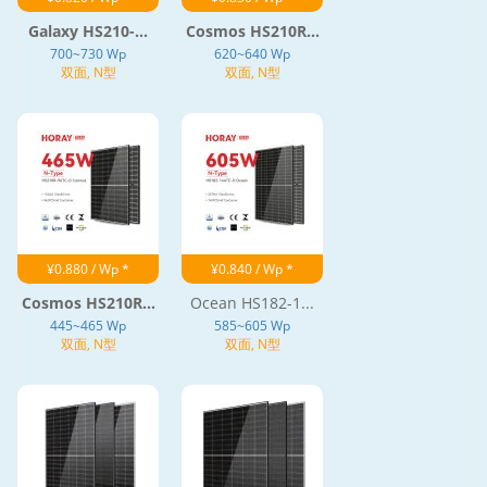
Galaxy HS210-...
Cosmos HS210R...
700~730 Wp
620~640 Wp
双面, N型
双面, N型
¥0.880 / Wp *
¥0.840 / Wp *
Cosmos HS210R...
Ocean HS182-1...
445~465 Wp
585~605 Wp
双面, N型
双面, N型