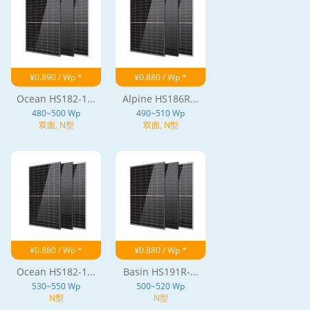
¥0.890 / Wp *
¥0.880 / Wp *
Ocean HS182-1...
Alpine HS186R...
480~500 Wp
490~510 Wp
双面, N型
双面, N型
¥0.880 / Wp *
¥0.880 / Wp *
Ocean HS182-1...
Basin HS191R-...
530~550 Wp
500~520 Wp
N型
N型