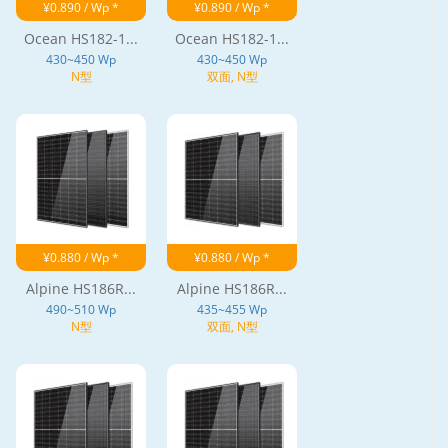
¥0.890 / Wp *
¥0.890 / Wp *
Ocean HS182-1...
Ocean HS182-1...
430~450 Wp
430~450 Wp
N型
双面, N型
¥0.880 / Wp *
¥0.880 / Wp *
Alpine HS186R...
Alpine HS186R...
490~510 Wp
435~455 Wp
N型
双面, N型