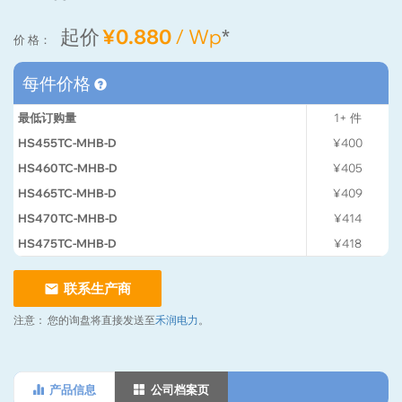
起价
¥0.880
/ Wp
*
价 格：
每件价格
最低订购量
1+
件
HS455TC-MHB-D
¥400
HS460TC-MHB-D
¥405
HS465TC-MHB-D
¥409
HS470TC-MHB-D
¥414
HS475TC-MHB-D
¥418
联系生产商
注意：
您的询盘将直接发送至
禾润电力
。
产品信息
公司档案页