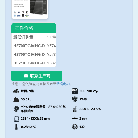
每件价格
最低订购量
1+
件
HS700TC-MHG-D
¥574
HS705TC-MHG-D
¥578
HS710TC-MHG-D
¥582
联系生产商
注意：
您的询盘将直接发送至
禾润电力
。
双面, N型
700-730 Wp
38.5 kg
15 年
99 % 1年年限质保，87.4 % 30年
22.5 % - 23.5 %
年限质保
2384x1303x33 mm
2 mm
0.28 %/°C
132