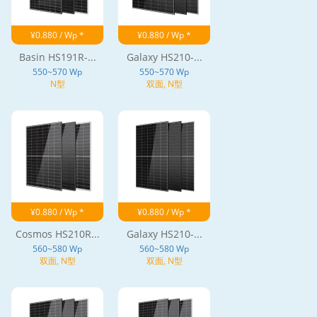
¥0.880 / Wp *
¥0.880 / Wp *
Basin HS191R-...
Galaxy HS210-...
550~570 Wp
550~570 Wp
N型
双面, N型
¥0.880 / Wp *
¥0.880 / Wp *
Cosmos HS210R...
Galaxy HS210-...
560~580 Wp
560~580 Wp
双面, N型
双面, N型