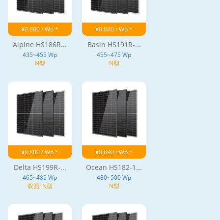
¥0.880 / Wp *
¥0.880 / Wp *
Alpine HS186R...
Basin HS191R-...
435~455 Wp
455~475 Wp
N型
N型
¥0.880 / Wp *
¥0.890 / Wp *
Delta HS199R-...
Ocean HS182-1...
465~485 Wp
480~500 Wp
双面, N型
N型