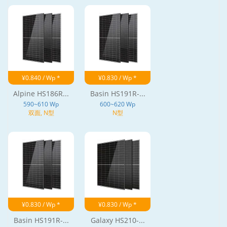
¥0.840 / Wp *
¥0.830 / Wp *
Alpine HS186R...
Basin HS191R-...
590~610 Wp
600~620 Wp
双面, N型
N型
¥0.830 / Wp *
¥0.830 / Wp *
Basin HS191R-...
Galaxy HS210-...