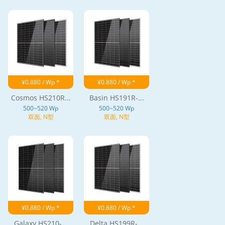
¥0.880 / Wp *
¥0.880 / Wp *
Cosmos HS210R...
Basin HS191R-...
500~520 Wp
500~520 Wp
双面, N型
双面, N型
¥0.880 / Wp *
¥0.880 / Wp *
Galaxy HS210-...
Delta HS199R-...