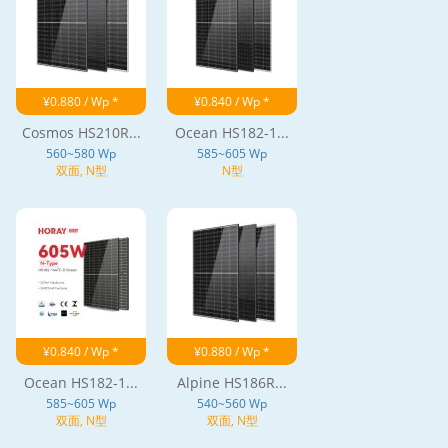
¥0.880 / Wp *
¥0.840 / Wp *
Cosmos HS210R...
Ocean HS182-1...
560~580 Wp
585~605 Wp
双面, N型
N型
¥0.840 / Wp *
¥0.880 / Wp *
Ocean HS182-1...
Alpine HS186R...
585~605 Wp
540~560 Wp
双面, N型
双面, N型