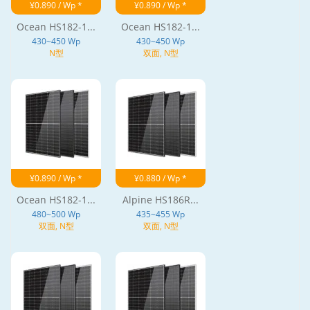
¥0.890 / Wp *
¥0.890 / Wp *
Ocean HS182-1...
Ocean HS182-1...
430~450 Wp
430~450 Wp
N型
双面, N型
¥0.890 / Wp *
¥0.880 / Wp *
Ocean HS182-1...
Alpine HS186R...
480~500 Wp
435~455 Wp
双面, N型
双面, N型