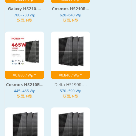
Galaxy HS210-...
Cosmos HS210R...
700~730 Wp
620~640 Wp
双面, N型
双面, N型
¥0.880 / Wp *
¥0.840 / Wp *
Cosmos HS210R...
Delta HS199R-...
445~465 Wp
570~590 Wp
双面, N型
双面, N型