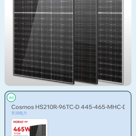
Ad
Cosmos HS210R-96TC-D 445-465-MHC-D
禾润电力