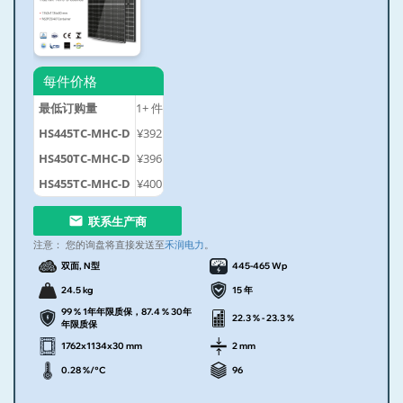
每件价格
最低订购量
1+
件
HS445TC-MHC-D
¥392
HS450TC-MHC-D
¥396
HS455TC-MHC-D
¥400
联系生产商
注意：
您的询盘将直接发送至
禾润电力
。
双面, N型
445-465 Wp
24.5 kg
15 年
99 % 1年年限质保，87.4 % 30年
22.3 % - 23.3 %
年限质保
1762x1134x30 mm
2 mm
0.28 %/°C
96