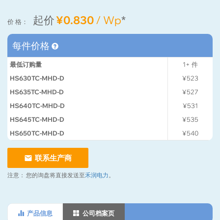
起价
¥0.830
/ Wp
*
价 格：
每件价格
最低订购量
1+
件
HS630TC-MHD-D
¥523
HS635TC-MHD-D
¥527
HS640TC-MHD-D
¥531
HS645TC-MHD-D
¥535
HS650TC-MHD-D
¥540
联系生产商
注意：
您的询盘将直接发送至
禾润电力
。
产品信息
公司档案页