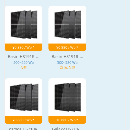
¥0.880 / Wp *
¥0.880 / Wp *
Basin HS191R-...
Basin HS191R-...
500~520 Wp
500~520 Wp
N型
双面, N型
¥0.880 / Wp *
¥0.880 / Wp *
Cosmos HS210R...
Galaxy HS210-...