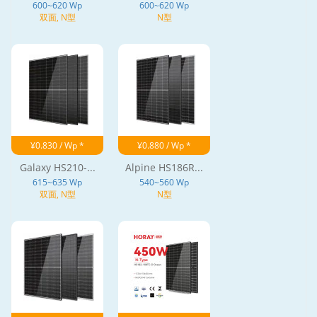
600~620 Wp
600~620 Wp
双面, N型
N型
¥0.830 / Wp *
¥0.880 / Wp *
Galaxy HS210-...
Alpine HS186R...
615~635 Wp
540~560 Wp
双面, N型
N型