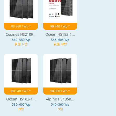
¥0.880 / Wp *
¥0.840 / Wp *
Cosmos HS210R...
Ocean HS182-1...
560~580 Wp
585~605 Wp
双面, N型
双面, N型
¥0.840 / Wp *
¥0.880 / Wp *
Ocean HS182-1...
Alpine HS186R...
585~605 Wp
540~560 Wp
N型
N型