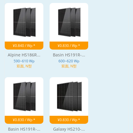
¥0.840 / Wp *
¥0.830 / Wp *
Alpine HS186R...
Basin HS191R-...
590~610 Wp
600~620 Wp
双面, N型
双面, N型
¥0.830 / Wp *
¥0.830 / Wp *
Basin HS191R-...
Galaxy HS210-...