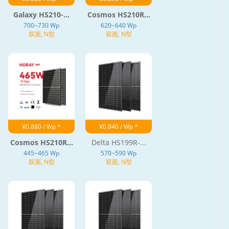
Galaxy HS210-...
Cosmos HS210R...
700~730 Wp
620~640 Wp
双面, N型
双面, N型
¥0.880 / Wp *
¥0.840 / Wp *
Cosmos HS210R...
Delta HS199R-...
445~465 Wp
570~590 Wp
双面, N型
双面, N型