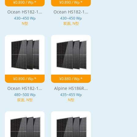
¥0.890 / Wp *
¥0.890 / Wp *
Ocean HS182-1...
Ocean HS182-1...
430~450 Wp
430~450 Wp
N型
双面, N型
¥0.890 / Wp *
¥0.880 / Wp *
Ocean HS182-1...
Alpine HS186R...
480~500 Wp
435~455 Wp
双面, N型
N型