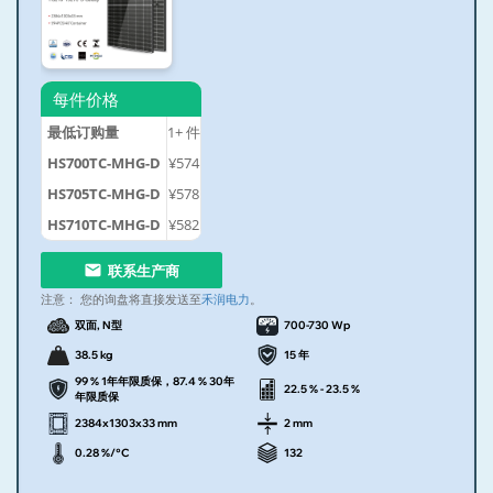
每件价格
最低订购量
1+
件
HS700TC-MHG-D
¥574
HS705TC-MHG-D
¥578
HS710TC-MHG-D
¥582
联系生产商
注意：
您的询盘将直接发送至
禾润电力
。
双面, N型
700-730 Wp
38.5 kg
15 年
99 % 1年年限质保，87.4 % 30年
22.5 % - 23.5 %
年限质保
2384x1303x33 mm
2 mm
0.28 %/°C
132