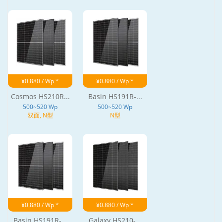
¥0.880 / Wp *
¥0.880 / Wp *
Cosmos HS210R...
Basin HS191R-...
500~520 Wp
500~520 Wp
双面, N型
N型
¥0.880 / Wp *
¥0.880 / Wp *
Basin HS191R-...
Galaxy HS210-...