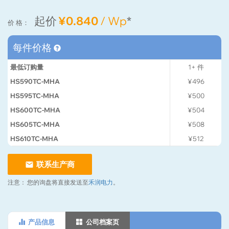
起价
¥0.840
/ Wp
*
价 格：
每件价格
最低订购量
1+
件
HS590TC-MHA
¥496
HS595TC-MHA
¥500
HS600TC-MHA
¥504
HS605TC-MHA
¥508
HS610TC-MHA
¥512
联系生产商
注意：
您的询盘将直接发送至
禾润电力
。
产品信息
公司档案页