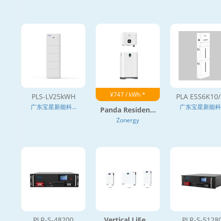
¥747 / kWh *
PLS-LV25kWH
PLA ESS6K10/
广东宝星新能科...
广东宝星新能科..
Panda Residen...
Zonergy
PLR-S-48200
Vertical LiFe...
PLR-S-5128