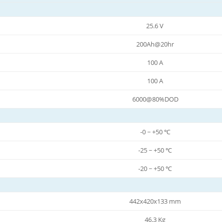
25.6 V
200Ah@20hr
100 A
100 A
6000@80%DOD
-0 ~ +50 ℃
-25 ~ +50 ℃
-20 ~ +50 ℃
442x420x133 mm
46.3 Kg