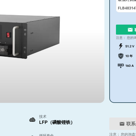
FLB48314
注意：
您的
51.2 V
10 年
160 A
技术
LFP（磷酸锂铁）
联系
注意：
您的询盘
循环寿命