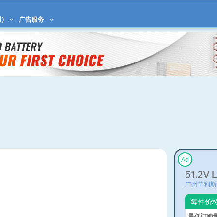
)
广告服务
Ad
51.2V 
广州菲利斯
每件价
最低订购