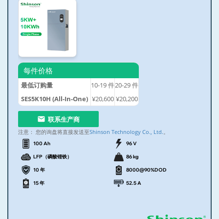
每件价格
最低订购量
10-19
件
20-29
件
SES5K10H (All-In-One)
¥20,600
¥20,200
联系生产商
注意：
您的询盘将直接发送至
Shinson Technology Co., Ltd.
。
100 Ah
96 V
LFP（磷酸锂铁）
86 kg
10 年
8000@90%DOD
15 年
52.5 A