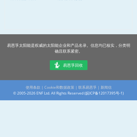
易恩孚太阳能是权威的太阳能企业和产品名录。信息均已核实，分类明
确且联系紧密。
易恩孚回收
使用条款
|
Cookie和数据政策
|
联系易恩孚
|
新闻信
© 2005-2026 ENF Ltd. All Rights Reserved (
皖ICP备12017395号-1
)