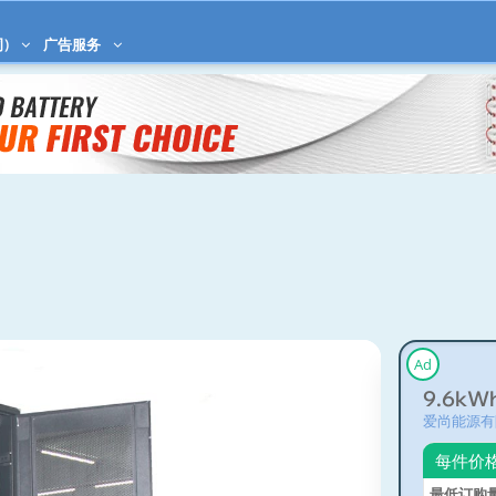
)
广告服务
Ad
9.6kWh
爱尚能源有
每件价
最低订购