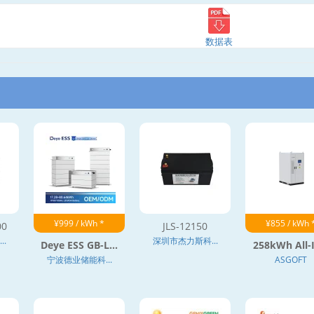
数据表
¥999 / kWh *
¥855 / kWh 
00
JLS-12150
.
深圳市杰力斯科...
Deye ESS GB-L...
258kWh All-I
宁波德业储能科...
ASGOFT