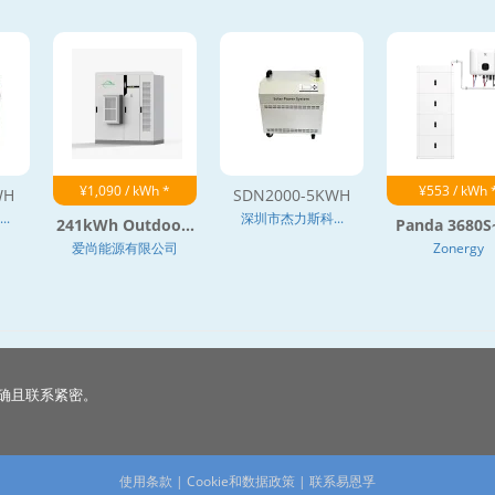
¥1,090 / kWh *
¥553 / kWh 
WH
SDN2000-5KWH
.
深圳市杰力斯科...
241kWh Outdoo...
Panda 3680S~
爱尚能源有限公司
Zonergy
确且联系紧密。
使用条款
|
Cookie和数据政策
|
联系易恩孚