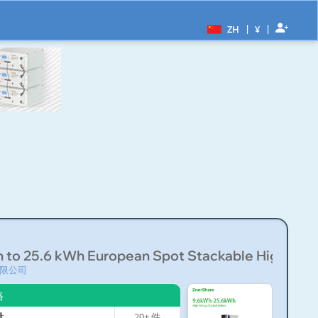
|
|
ZH
¥
 to 25.6 kWh European Spot Stackable High...
限公司
格
量
20+
件