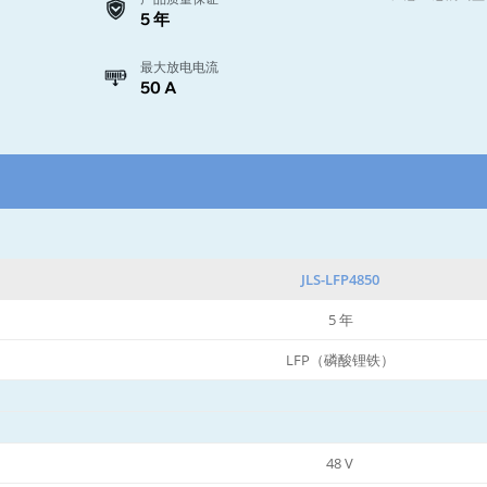
5 年
最大放电电流
50 A
JLS-LFP4850
5 年
LFP（磷酸锂铁）
48 V