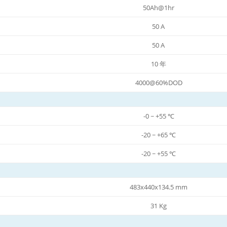
50Ah@1hr
50 A
50 A
10 年
4000@60%DOD
-0 ~ +55 ℃
-20 ~ +65 ℃
-20 ~ +55 ℃
483x440x134.5 mm
31 Kg