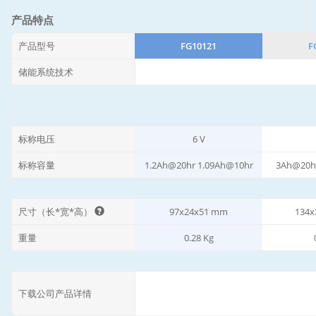
产品特点
产品型号
FG10121
F
储能系统技术
标称电压
6 V
标称容量
1.2Ah@20hr 1.09Ah@10hr
3Ah@20h
尺寸（长*宽*高）
97x24x51 mm
134x
重量
0.28 Kg
下载公司产品详情