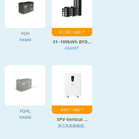
¥1,180 / kWh *
FGH
FIAMM
31~109kWh BYD...
ASGOFT
¥467 / kWh *
FGHL
FIAMM
SPV-Vertical ...
浙江尚高新能源...