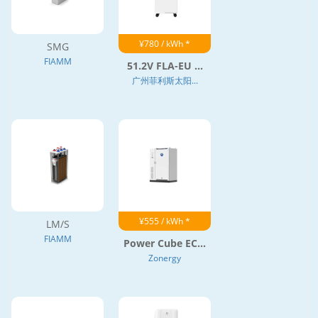
¥780 / kWh *
SMG
FIAMM
51.2V FLA-EU ...
广州菲利斯太阳...
¥555 / kWh *
LM/S
FIAMM
Power Cube EC...
Zonergy