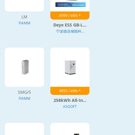
¥999 / kWh *
LM
FIAMM
Deye ESS GB-L...
宁波德业储能科...
¥855 / kWh *
SMG/S
FIAMM
258kWh All-In...
ASGOFT