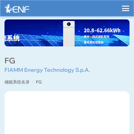
FG
FIAMM Energy Technology S.p.A.
储能系统名录
FG