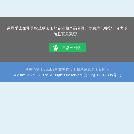
易恩孚太阳能是权威的太阳能企业和产品名录。信息均已核实，分类明
确且联系紧密。
易恩孚回收
使用条款
|
Cookie和数据政策
|
联系易恩孚
|
新闻信
© 2005-2026 ENF Ltd. All Rights Reserved (
皖ICP备12017395号-1
)