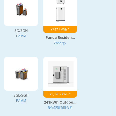
¥747 / kWh *
SD/SDH
FIAMM
Panda Residen...
Zonergy
¥1,090 / kWh *
SGL/SGH
FIAMM
241kWh Outdoo...
爱尚能源有限公司