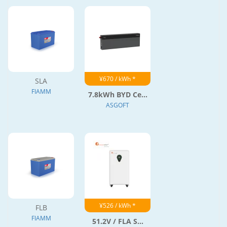
¥670 / kWh *
SLA
FIAMM
7.8kWh BYD Ce...
ASGOFT
¥526 / kWh *
FLB
FIAMM
51.2V / FLA S...