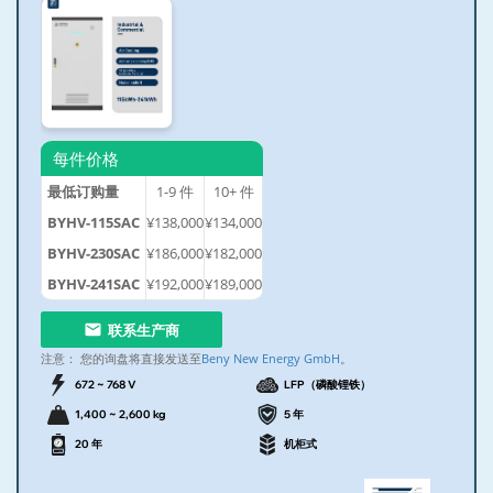
每件价格
最低订购量
1-9
件
10+
件
BYHV-115SAC
¥138,000
¥134,000
BYHV-230SAC
¥186,000
¥182,000
BYHV-241SAC
¥192,000
¥189,000
联系生产商
注意：
您的询盘将直接发送至
Beny New Energy GmbH
。
672 ~ 768 V
LFP（磷酸锂铁）
1,400 ~ 2,600 kg
5 年
20 年
机柜式