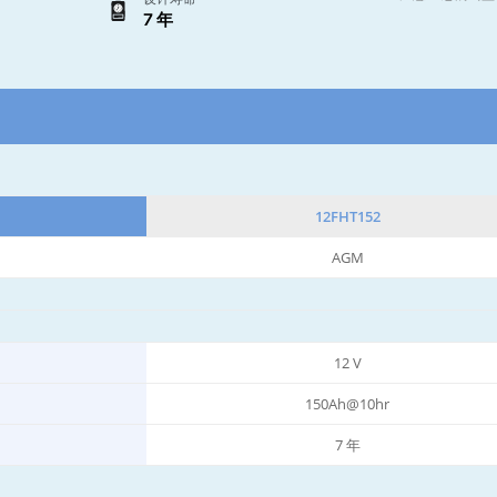
7 年
12FHT152
AGM
12 V
150Ah@10hr
7 年