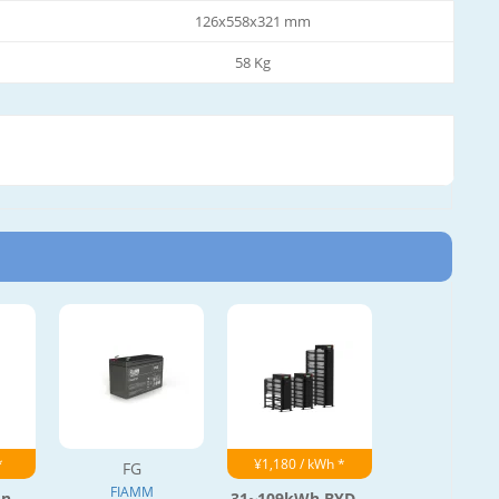
126x558x321 mm
58 Kg
*
¥1,180 / kWh *
FG
FIAMM
n...
31~109kWh BYD...