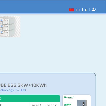
|
|
ZH
¥
UBE ESS 5KW+10KWh
chnology Co., Ltd.
格
量
10-19
件
20-29
件