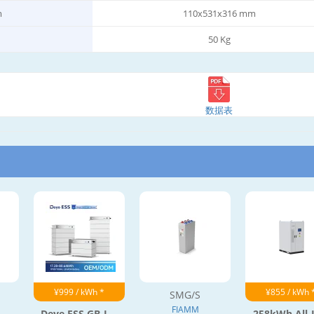
m
110x531x316 mm
50 Kg
数据表
¥999 / kWh *
¥855 / kWh 
SMG/S
FIAMM
Deye ESS GB-L...
258kWh All-I