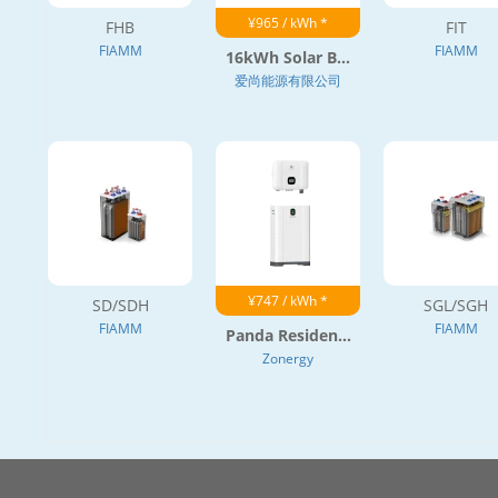
¥965 / kWh *
FHB
FIT
FIAMM
FIAMM
16kWh Solar B...
爱尚能源有限公司
¥747 / kWh *
SD/SDH
SGL/SGH
FIAMM
FIAMM
Panda Residen...
Zonergy