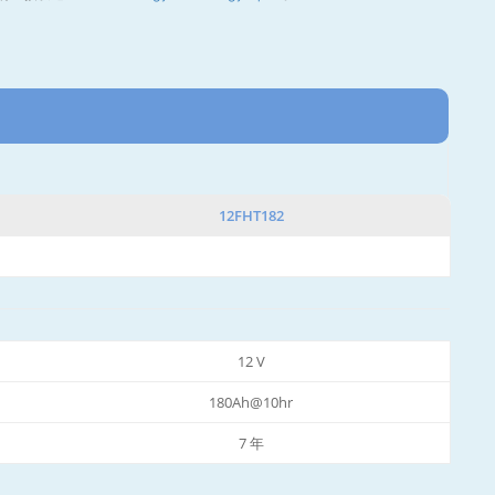
12FHT182
12 V
180Ah@10hr
7 年