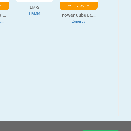
*
¥555 / kWh *
LM/S
FIAMM
 ...
Power Cube EC...
..
Zonergy